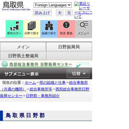
こ
の
ペ
読み上げ
大
元
ー
ジ
を
翻
訳
県外の方へ
分野で探す
組織で探す
防災 緊急
メニュー
す
る
メイン
日野振興局
日野県土整備局
現在の位置：
ホーム
県の組織と仕事
総合事務所
（共通の機関）
総合事務所等
西部総合事務所日野
振興センター
日野郡・事務所紹介
鳥取県日野郡