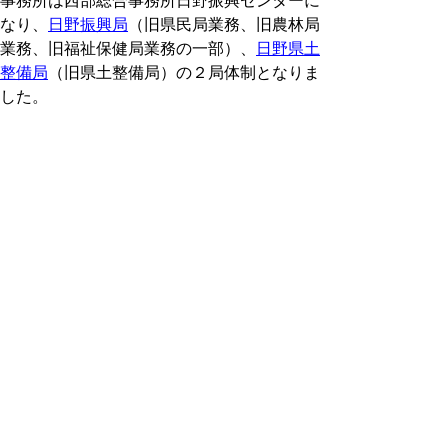
事務所は西部総合事務所日野振興センターに
なり、
日野振興局
（旧県民局業務、旧農林局
業務、旧福祉保健局業務の一部）、
日野県土
整備局
（旧県土整備局）の２局体制となりま
した。
日野振興センターでは、日野郡３町と県が
連携・共同して行政サービスの維持、向上や
効率的な行政を進めたり、共通する課題の解
決に取り組んだりするため、平成２２年７月
２３日に「
鳥取県日野地区連携・共同協議
会
」を設置しました。平成２７年７月から
は、諸課題により柔軟かつ機動的に取組むこ
とができる組織「
鳥取県日野郡連携会議
」に
移行して、急激な人口減少等に伴う地域課題
への対応に日野郡3町と県が連携して取組ん
でいます。
また、県西部を流れる日野川が育む地域の
環境を守るべく「
日野川の源流と流域を守る