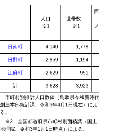
面積（キロ
人口
世帯数
※1
※1
メートル）
日南町
4,140
1,778
日野町
2,859
1,194
江府町
2,629
951
計
9,628
3,923
市町村別推計人口数値（鳥取県令和新時代
創造本部統計課、令和3年4月1日現在）によ
る。
※2 全国都道府県市町村別面積調（国土
地理院、令和3年1月1日時点）による。