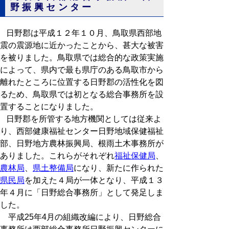
野振興センター
日野郡は平成１２年１０月、鳥取県西部地
震の震源地に近かったことから、甚大な被害
を被りました。鳥取県では総合的な政策実施
によって、県内で最も県庁のある鳥取市から
離れたところに位置する日野郡の活性化を図
るため、鳥取県では初となる総合事務所を設
置することになりました。
日野郡を所管する地方機関としては従来よ
り、西部健康福祉センター日野地域保健福祉
部、日野地方農林振興局、根雨土木事務所が
ありました。これらがそれぞれ
福祉保健局
、
農林局
、
県土整備局
になり、新たに作られた
県民局
を加えた４局が一体となり、平成１３
年４月に「日野総合事務所」として発足しま
した。
平成25年4月の組織改編により、日野総合