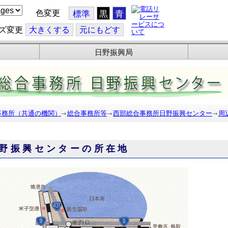
色変更
標準
黒
青
ズ変更
大
きくする
元
にもどす
日野振興局
事務所（共通の機関）
総合事務所等
西部総合事務所日野振興センター
周
野振興センターの所在地