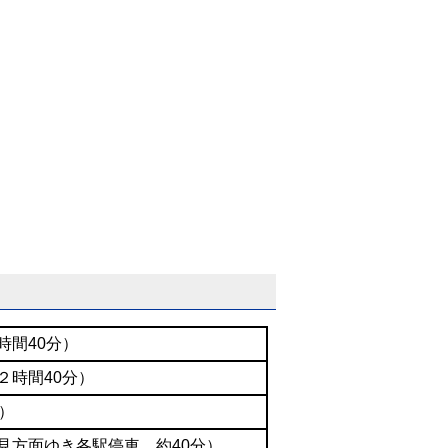
時間40分）
２時間40分）
）
見方面ゆき各駅停車 約40分）