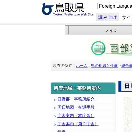
こ
の
ペ
ー
読み上げ
サイ
ジ
を
翻
メイン
訳
す
る
現在の位置：
ホーム
県の組織と仕事
総合
日
所管地域・事務所案内
日野郡・事務所紹介
周辺地図・交通手段
庁舎案内（本庁舎）
庁舎案内（第２庁舎）