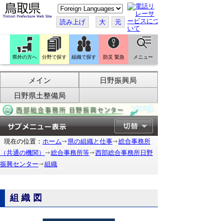
こ
の
ペ
読み上げ
大
元
ー
ジ
を
翻
訳
県外の方へ
分野で探す
組織で探す
防災 緊急
メニュー
す
る
メイン
日野振興局
日野県土整備局
現在の位置：
ホーム
県の組織と仕事
総合事務所
（共通の機関）
総合事務所等
西部総合事務所日野
振興センター
組織
組織図