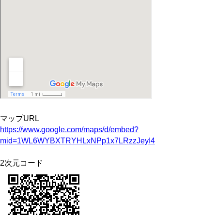
マップURL
https://www.google.com/maps/d/embed?
mid=1WL6WYBXTRYHLxNPp1x7LRzzJeyI4TYzC&ll
2次元コード