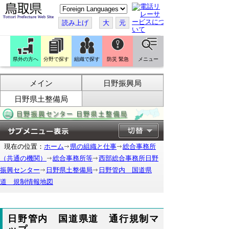
こ
の
ペ
読み上げ
大
元
ー
ジ
を
翻
訳
県外の方へ
分野で探す
組織で探す
防災 緊急
メニュー
す
る
メイン
日野振興局
日野県土整備局
現在の位置：
ホーム
県の組織と仕事
総合事務所
（共通の機関）
総合事務所等
西部総合事務所日野
振興センター
日野県土整備局
日野管内 国道県
道 規制情報地図
日野管内 国道県道 通行規制マ