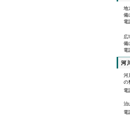
地
備
電
広
備
電
河
河
の
電
治
電