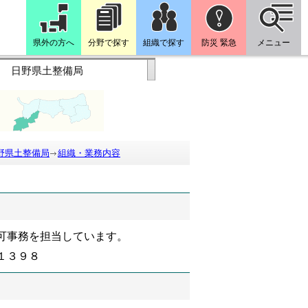
県外の方へ
分野で探す
組織で探す
防災 緊急
メニュー
日野県土整備局
野県土整備局
組織・業務内容
可事務を担当しています。
１３９８