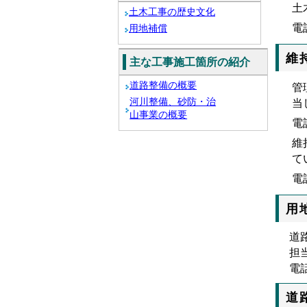
土
土木工事の歴史文化
電
用地補償
維
主な工事施工箇所の紹介
道路整備の概要
管
河川整備、砂防・治
当
山事業の概要
電
維
て
電
用
道
担
電
道