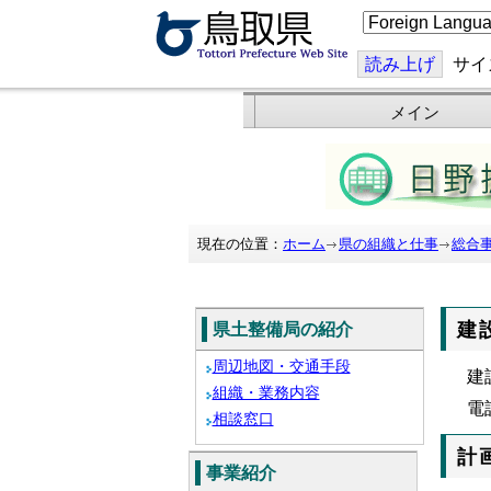
こ
の
ペ
ー
読み上げ
サイ
ジ
を
翻
メイン
訳
す
る
現在の位置：
ホーム
県の組織と仕事
総合
建
県土整備局の紹介
周辺地図・交通手段
建
組織・業務内容
電
相談窓口
計
事業紹介