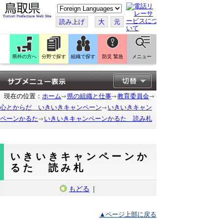
こ
の
ペ
読み上げ
大
元
ー
ジ
を
翻
訳
県外の方へ
分野で探す
組織で探す
防災 緊急
メニュー
す
る
現在の位置：
ホーム
県の組織と仕事
教育委員会
心とからだ いきいきキャンペーン
いきいきキャン
ペーンかるた
いきいきキャンペーンかるた 読み札
いきいきキャンペーンか
るた 読み札
もどる
｜
▲ページ上部に戻る