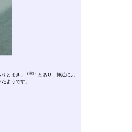
（注3）
らりとまき」
とあり、挿絵によ
いたようです。