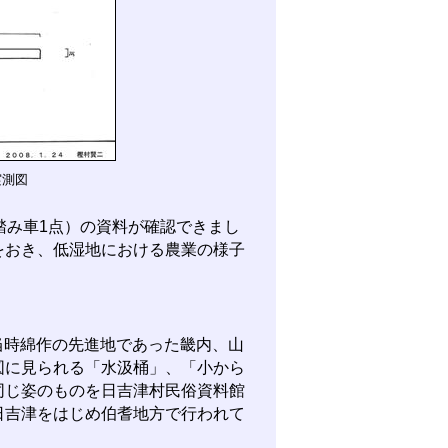
実測図
踏み車1点）の資料が確認できまし
をおき、低湿地における農業の様子
当時綿作の先進地であった畿内、山
図に見られる「水汲桶」、「小から
同じ姿のものを日吉津村民俗資料館
日吉津をはじめ伯耆地方で行われて