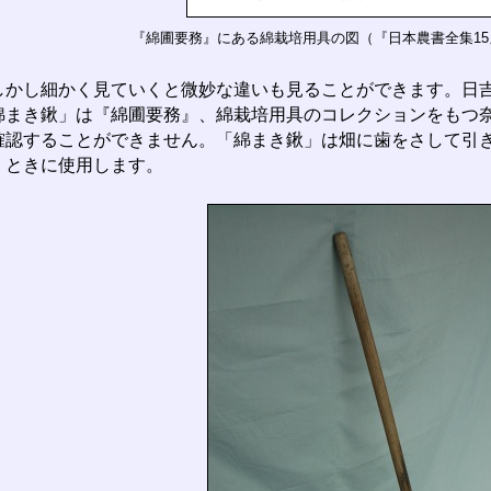
『綿圃要務』にある綿栽培用具の図（『日本農書全集15
かし細かく見ていくと微妙な違いも見ることができます。日吉
綿まき鍬」は『綿圃要務』、綿栽培用具のコレクションをもつ
確認することができません。「綿まき鍬」は畑に歯をさして引
くときに使用します。