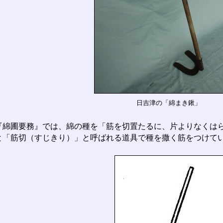
日吉津の「綿まき鍬」
綿圃要務』では、綿の種を「筋を切置たるに、片よりなくは
と「筋切（すじきり）」と呼ばれる道具で種を撒く筋をつけて