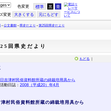
色変更
標準
黒
青
ズ変更
大
きくする
元
にもどす
部
公文書館
県史だより
第25回県史だより
25回県史だより
もどる
｜
次
日吉津村民俗資料館所蔵の綿栽培用具から
活動日誌：
2008（平成20）年4月
吉津村民俗資料館所蔵の綿栽培用具から