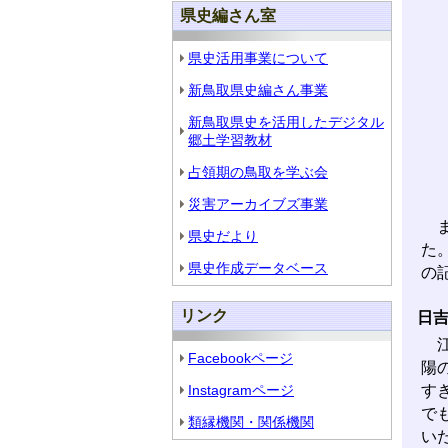
県史編さん室
県史活用事業について
新鳥取県史編さん事業
新鳥取県史を活用したデジタル
郷土学習教材
占領期の鳥取を学ぶ会
災害アーカイブズ事業
ま
県史だより
た
県史作成データベース
の
リンク
日
江
Facebookページ
陽
Instagramページ
す
で
類縁機関・関係機関
い