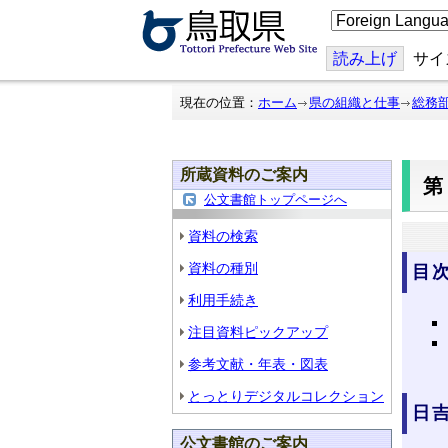
こ
の
ペ
ー
読み上げ
サイ
ジ
を
翻
現在の位置：
ホーム
県の組織と仕事
総務
訳
す
る
所蔵資料のご案内
第
公文書館トップページへ
資料の検索
資料の種別
目
利用手続き
注目資料ピックアップ
参考文献・年表・図表
とっとりデジタルコレクション
日
公文書館のご案内