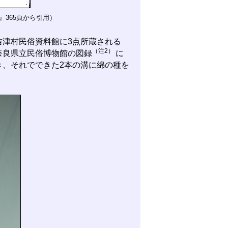
』365頁から引用）
津村民俗資料館に3点所蔵される
（注2）
奈良県立民俗博物館の図録
に
き、それでできた2本の溝に綿の種を