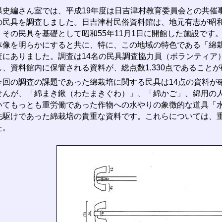
史編さん室では、平成19年度は日吉津村教育委員会との共催
の民具を調査しました。日吉津村民俗資料館は、地元有志が昭和
、その民具を基礎として昭和55年11月1日に開館した施設です
体像を明らかにすると共に、特に、この地域の特色である「綿
査にありました。調査は14名の民具調査協力員（ボランティア
し、資料館内に保管される資料が、総点数1,330点であること
回の調査の課題であった綿栽培に関する民具は14点の資料が
せんが、「綿まき鍬（わたまきぐわ）」、「綿かご」、綿用の
いてもっとも重労働であった作物への水やりの象徴的な道具「
先駆けであった綿栽培の貴重な資料です。これらについては、
た。