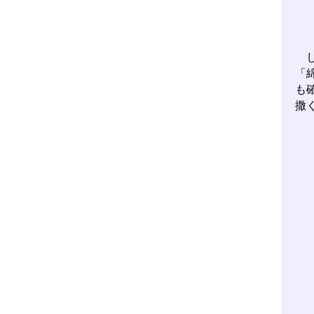
し
「
も
撒