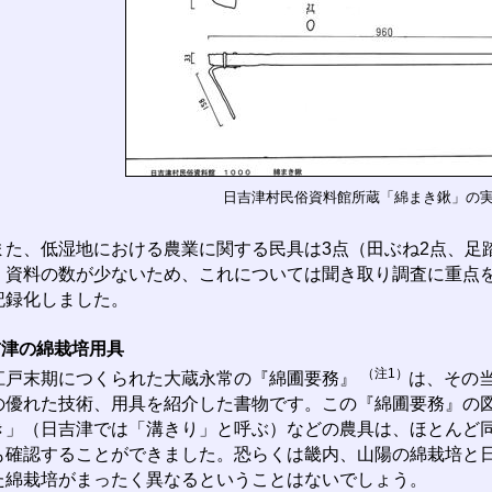
日吉津村民俗資料館所蔵「綿まき鍬」の
た、低湿地における農業に関する民具は3点（田ぶね2点、足
。資料の数が少ないため、これについては聞き取り調査に重点
記録化しました。
吉津の綿栽培用具
（注1）
戸末期につくられた大蔵永常の『綿圃要務』
は、その
の優れた技術、用具を紹介した書物です。この『綿圃要務』の
き」（日吉津では「溝きり」と呼ぶ）などの農具は、ほとんど
も確認することができました。恐らくは畿内、山陽の綿栽培と
た綿栽培がまったく異なるということはないでしょう。