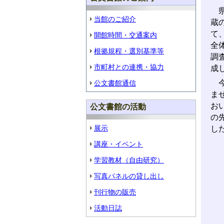
県
当館のご紹介
蔵
て
開館時間・交通案内
全
根拠規程・選別基準等
調
市町村との連携・協力
成
今
公文書館通信
ま
お
公文書館の活動
の
展示
し
講座・イベント
学習教材（自由研究）
写真パネルの貸し出し
刊行物の販売
活動日誌