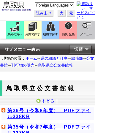
こ
の
ペ
読み上げ
大
元
ー
ジ
を
翻
訳
県外の方へ
分野で探す
組織で探す
防災 緊急
メニュー
す
る
現在の位置：
ホーム
県の組織と仕事
総務部
公文
書館
刊行物の販売
鳥取県立公文書館報
鳥取県立公文書館報
もどる
｜
第36号（令和8年度） PDFファイ
ル338KB
第35号（令和7年度） PDFファイ
ル327KB