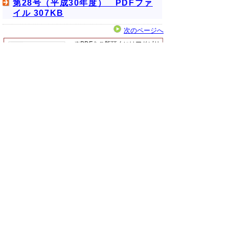
第28号（平成30年度） PDFファ
イル 307KB
次のページへ
※PDFをご覧頂くにはアドビリ
ーダーが必要です。
お持ちでないかたは
こちらから
ダウンロード
してください。
▲ページ上部に戻る
と
個人情報保護
|
リンクについて
|
著作権に
り
ついて
|
アクセシビリティ
ネ
鳥取県立公文書館
ッ
住所 〒680-0017
ト
鳥取県鳥取市尚徳町101
電話
0857-26-8160
へ
（県史編さん室
0857-22-4620
）
ファクシミリ 0857-22-3977
の
E-mail
kobunsho@pref.tottori.lg.jp
Copyright(C) 2006～ 鳥取県(Tottori Prefectural
Government) All Rights Reserved. 法人番号