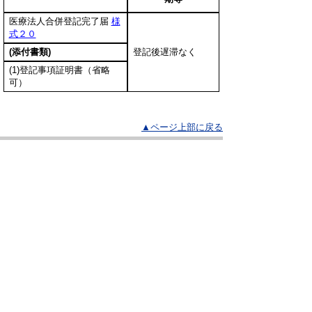
医療法人合併登記完了届
様
式２０
(添付書類)
登記後遅滞なく
(1)登記事項証明書（省略
可）
▲ページ上部に戻る
と
個人情報保護
|
リンクについて
|
著作権に
り
ついて
|
アクセシビリティ
ネ
鳥取県 福祉保健部 健康医療局 医療
ッ
政策課
住所 〒680-8570 鳥取県鳥取市東町1丁目220
ト
電話
0857-26-7173
へ
ファクシミリ 0857-21-3048
E-mail
iryouseisaku@pref.tottori.lg.jp
の
Copyright(C) 2006～ 鳥取県(Tottori Prefectural
Government) All Rights Reserved. 法人番号