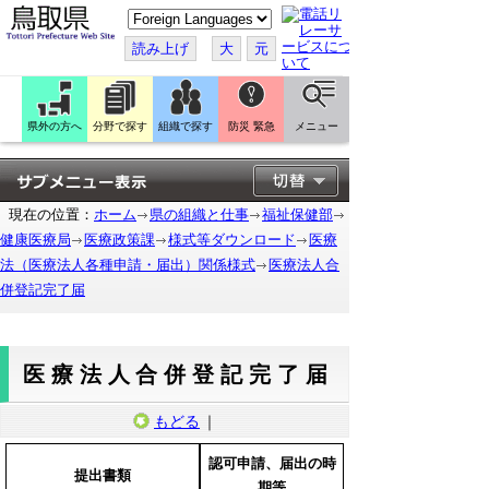
こ
の
ペ
読み上げ
大
元
ー
ジ
を
翻
訳
県外の方へ
分野で探す
組織で探す
防災 緊急
メニュー
す
る
現在の位置：
ホーム
県の組織と仕事
福祉保健部
健康医療局
医療政策課
様式等ダウンロード
医療
法（医療法人各種申請・届出）関係様式
医療法人合
併登記完了届
医療法人合併登記完了届
もどる
｜
認可申請、届出の時
提出書類
期等