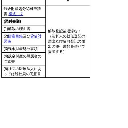
残余財産処分認可申請
書
様式１７
(添付書類)
(1)解散の理由書
解散登記後遅滞なく
(2)
財産目録
及び
貸借対
（清算人の就任登記の
照表
届出及び解散登記の届
出の添付書類を併せて
(3)残余財産処分事項
提出する）
(4)残余財産の帰属者の
同意書
(5)社団の医療法人にあ
っては総社員の同意書
▲ページ上部に戻る
と
個人情報保護
|
リンクについて
|
著作権に
り
ついて
|
アクセシビリティ
ネ
鳥取県 福祉保健部 健康医療局 医療