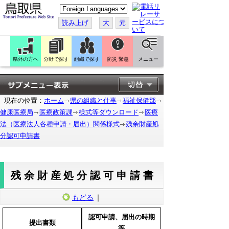
こ
の
ペ
読み上げ
大
元
ー
ジ
を
翻
訳
県外の方へ
分野で探す
組織で探す
防災 緊急
メニュー
す
る
現在の位置：
ホーム
県の組織と仕事
福祉保健部
健康医療局
医療政策課
様式等ダウンロード
医療
法（医療法人各種申請・届出）関係様式
残余財産処
分認可申請書
残余財産処分認可申請書
もどる
｜
認可申請、届出の時期
提出書類
等