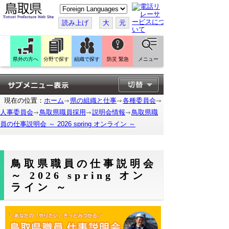
こ
の
ペ
読み上げ
大
元
ー
ジ
を
翻
訳
県外の方へ
分野で探す
組織で探す
防災 緊急
メニュー
す
る
現在の位置：
ホーム
県の組織と仕事
各種委員会
人事委員会
鳥取県職員採用
説明会情報
鳥取県職
員の仕事説明会 ～ 2026 spring オンライン ～
鳥取県職員の仕事説明会
～ 2026 spring オン
ライン ～