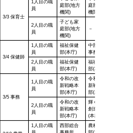
1人目の職
庭部(地方
庭部(地方
員
機関)
機関)
3/3 保育士
子ども家
2人目の職
庭部(地方
－
員
機関)
1人目の職
福祉保健
中部総合
員
部(本庁)
事務所
3/4 保健師
2人目の職
福祉保健
福祉保健
員
部(本庁)
部(本庁)
令和の改
令和の改
1人目の職
新戦略本
新戦略本
員
部(本庁)
部(本庁)
3/5 事務
令和の改
輝く鳥取
2人目の職
新戦略本
創造本部
員
部(本庁)
(本庁)
1人目の職
西部総合
農林水産
員
事務所
部(本庁)