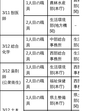
農林水産
1人目の職
農林水産
部(地方機
員
部(本庁)
関)
3/11 獣医
師
生活環境
2人目の職
部(地方機
－
員
関)
1人目の職
中部総合
生活環境
員
事務所
部(本庁)
3/12 総合
化学
2人目の職
西部総合
生活環境
員
事務所
部(本庁)
1人目の職
生活環境
西部総合
3/12 薬剤
員
部(本庁)
事務所
師
2人目の職
福祉保健
西部総合
(公衆衛生)
員
部(本庁)
事務所
県土整備
1人目の職
県土整備
部(地方機
員
部(本庁)
関)
3/12 土木