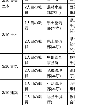
3/10 農業
土木
2人目の職
農林水産
西部総合
員
部(本庁)
事務所
県土整備
1人目の職
県土整備
部(地方機
員
部(本庁)
関)
3/10 土木
県土整備
2人目の職
県土整備
部(地方機
員
部(本庁)
関)
1人目の職
中部総合
危機管理
員
事務所
部(本庁)
3/10 電気
2人目の職
危機管理
総務部(本
員
部(本庁)
庁)
1人目の職
生活環境
西部総合
員
部(本庁)
事務所
3/10 建築
2人目の職
総務部(本
教育委員
員
庁)
会(本庁)