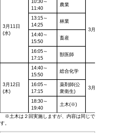
10:30～
農業
11:40
13:15～
林業
14:25
3月11日
3月4日(水)
(水)
14:40～
畜産
15:50
16:05～
獣医師
17:15
14:40～
総合化学
15:50
3月12日
16:05～
薬剤師(公
3月5日(木)
(木)
17:15
衆衛生)
18:30～
土木(※)
19:40
※土木は２回実施しますが、内容は同じで
す。