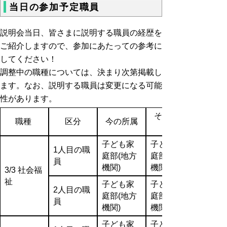
当日の参加予定職員
説明会当日、皆さまに説明する職員の経歴を
ご紹介しますので、参加にあたっての参考に
してください！
調整中の職種については、決まり次第掲載し
ます。なお、説明する職員は変更になる可能
性があります。
その前の
職種
区分
今の所属
子ども家
子ども家
1人目の職
庭部(地方
庭部(地方
員
機関)
機関)
3/3 社会福
祉
子ども家
子ども家
2人目の職
庭部(地方
庭部(地方
員
機関)
機関)
子ども家
子ども家