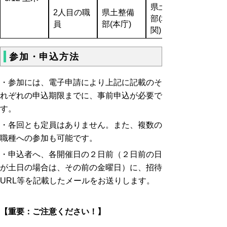
県土整備
2人目の職
県土整備
部(地方機
員
部(本庁)
関)
参加・申込方法
・参加には、電子申請により上記に記載のそ
れぞれの申込期限までに、事前申込が必要で
す。
・各回とも定員はありません。また、複数の
職種への参加も可能です。
・申込者へ、各開催日の２日前（２日前の日
が土日の場合は、その前の金曜日）に、招待
URL等を記載したメールをお送りします。
【重要：ご注意ください！】