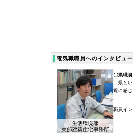
電気職職員へのインタビュー
〇県職員
県という
近に感じ
職員イン