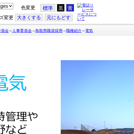
色変更
標準
黒
青
ズ変更
大
きくする
元
にもどす
委員会
人事委員会
鳥取県職員採用
職種紹介
電気