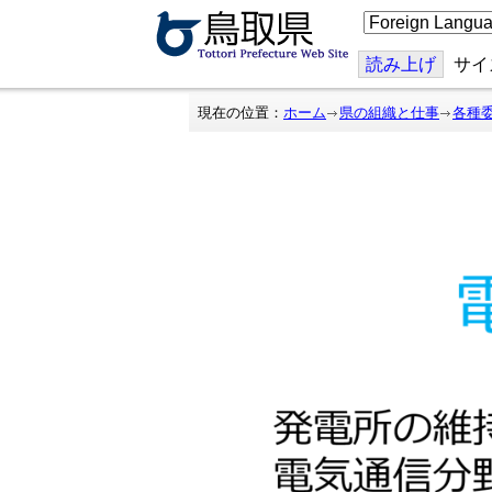
こ
の
ペ
ー
読み上げ
サイ
ジ
を
翻
現在の位置：
ホーム
県の組織と仕事
各種
訳
す
る