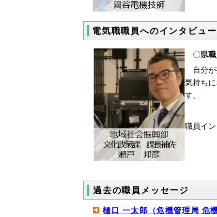
電気職職員へのインタビュー
〇
県職
自分が整
気持ちに
す。
職員イン
過去の職員メッセージ
樋口 一太郎（危機管理局 