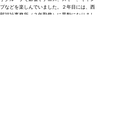
プなどを楽しんでいました。２年目には、西
部福祉事務所（３年勤務）に異動になりまし
た。「母子・寡婦福祉資金」という母子家庭
向けの融資や、生活保護のケースワーカーを
担当しました。それまではケースワーカーは
すべて福祉職の職員が担当だったんですが、
採用方針の変更に伴い、事務職もケースワー
カーを担当し出したタイミングでした。
職員インタビューの続きは
こちらから
＼事務の職員が参加！／新規採用
職員座談会
令和４年度新規採用職員座談会