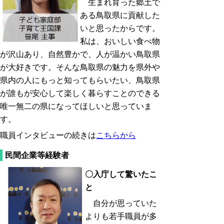
生まれ育った郷土で
ある鳥取県に貢献した
いと思ったからです。
私は、おいしい食べ物
が沢山あり、自然豊かで、人が温かい鳥取県
が大好きです。そんな鳥取県の魅力を県外や
県内の人にもっと知ってもらいたい、鳥取県
が誰もが安心して楽しく暮らすことのできる
唯一無二の県になってほしいと思っていま
す。
職員インタビューの続きは
こちらから
民間企業等経験者
〇入庁して驚いたこ
と
自分が思っていた
よりも若手職員が多