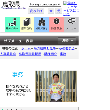
こ
の
ペ
読み上げ
大
元
ー
ジ
を
翻
訳
県外の方へ
分野で探す
組織で探す
防災 緊急
メニュー
す
る
現在の位置：
ホーム
県の組織と仕事
各種委員会
人事委員会
鳥取県職員採用
職種紹介
事務