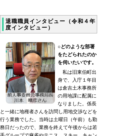
退職職員インタビュー（令和４年
度インタビュー）
○どのような部署
をたどられたのか
を伺いたいです。
私は旧東伯町出
身で、入庁１年目
は倉吉土木事務所
の用地課に配属に
なりました。係長
と一緒に地権者さんを訪問し用地交渉などを
行う業務でした。当時は土曜日（午前）も勤
務日だったので、業務を終えて午後からは若
手グループで麻雀やテニス、スキー、キャン