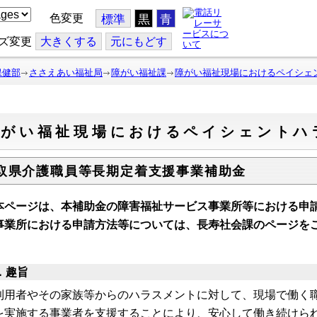
色変更
標準
黒
青
ズ変更
大
きくする
元
にもどす
保健部
ささえあい福祉局
障がい福祉課
障がい福祉現場におけるペイシェ
障がい福祉現場におけるペイシェントハ
取県介護職員等長期定着支援事業補助金
本ページは、本補助金の障害福祉サービス事業所等における申
事業所における申請方法等については、長寿社会課のページを
．趣旨
用者やその家族等からのハラスメントに対して、現場で働く職
を実施する事業者を支援することにより、安心して働き続けら