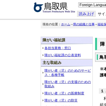
こ
の
ペ
ー
読み上げ
サイ
ジ
を
翻
現在の位置：
ホーム
県の組織と仕事
福祉
訳
す
る
障がい福祉課
各担当業務・窓口
障がい福祉課の公表資料
鳥
主な取組み
※
障がい者（児）のためのサービ
ス・各種手帳
護
障がい者（児）の支援のための
取組み
１
障がい者（児）の医療制度
利
障がい者（児）の防災
組