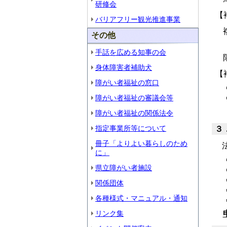
研修会
【
バリアフリー観光推進事業
その他
手話を広める知事の会
身体障害者補助犬
【
障がい者福祉の窓口
障がい者福祉の審議会等
障がい者福祉の関係法令
指定事業所等について
３
冊子「よりよい暮らしのため
法
に」
県立障がい者施設
関係団体
各種様式・マニュアル・通知
リンク集