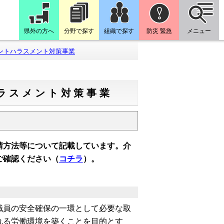
県外の方へ
分野で探す
組織で探す
防災 緊急
メニュー
ントハラスメント対策事業
ラスメント対策事業
請方法等について記載しています。介
ご確認ください（
コチラ
）。
員の安全確保の一環として必要な取
れる労働環境を築くことを目的とす