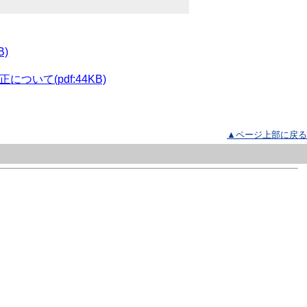
)
いて(pdf:44KB)
▲ページ上部に戻る