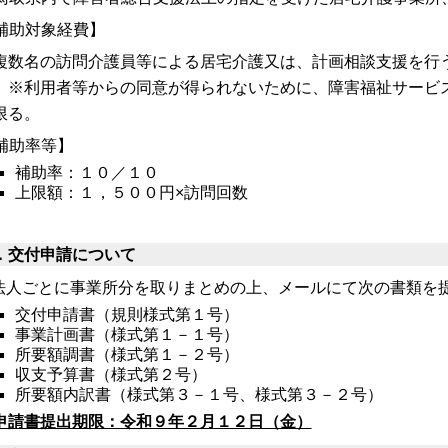
補助対象経費】
複数名の訪問介護員等による居宅介護又は、計画相談支援を行
※利用者等からの同意が得られないために、障害福祉サービ
限る。
補助率等】
補助率：１０／１０
上限額：１，５００円×訪問回数
．交付申請について
人ごとに事業所分を取りまとめの上、メールにて次の書類を
交付申請書（規則様式第１号）
事業計画書（様式第１－１号）
所要額調書（様式第１－２号）
収支予算書（様式第２号）
所要額内訳書（様式第３－１号、様式第３－２号）
申請書提出期限：令和９年２月１２日（金）