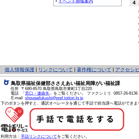
イベント開催案内
４
と
個人情報保護
|
リンクについて
|
著作権について
|
アクセシ
り
ネ
鳥取県福祉保健部ささえあい福祉局障がい福祉課
ッ
住所 〒680-8570
鳥取県鳥取市東町1丁目220
ト
電話 「
窓口・連絡先
」をご覧ください。
ファクシミリ 0857-26-8136
E-mail
shougaifukushi@pref.tottori.lg.jp
へ
下のボタンを押すと、通訳オペレータを通じて手話で担当課へ電話ができま
の
利用方法：
手話リンクについて
をご覧ください。