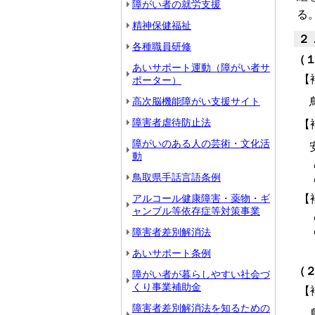
障がい者の就労支援
る
精神保健福祉
２
各種職員研修
（
あいサポート運動（障がい者サ
【
ポーター）
高次脳機能障がい支援サイト
障害者虐待防止法
【
障がいのある人の芸術・文化活
動
鳥取県手話言語条例
アルコール健康障害・薬物・ギ
【
ャンブル等依存症等対策事業
障害者差別解消法
あいサポート条例
（
障がい者が暮らしやすい社会づ
くり事業補助金
【
障害者差別解消法を知るための
鳥