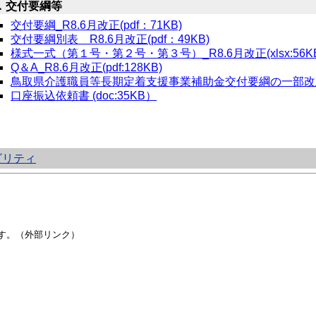
．交付要綱等
交付要綱_R8.6月改正(pdf：71KB)
交付要綱別表 R8.6月改正(pdf：49KB)
様式一式（第１号・第２号・第３号）_R8.6月改正(xlsx:56KB
Q＆A_R8.6月改正(pdf:128KB)
鳥取県介護職員等長期定着支援事業補助金交付要綱の一部改正につ
口座振込依頼書 (doc:35KB）
ビリティ
す。（外部リンク）