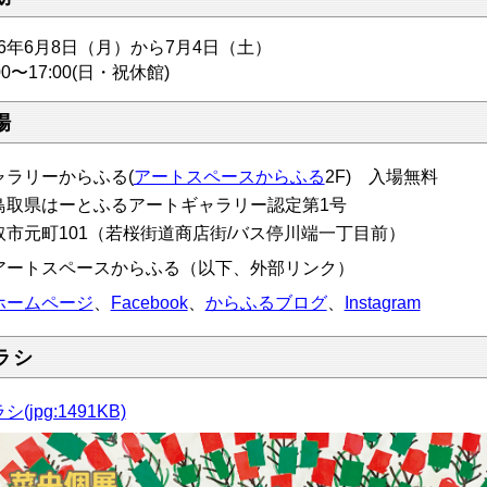
26年6月8日（月）から7月4日（土）
:00〜17:00(日・祝休館)
場
ャラリーからふる
(
アートスペースからふる
2F)
入場無料
鳥取県はーとふるアートギャラリー認定第1号
取市元町101（若桜街道商店街/バス停川端一丁目前）
アートスペースからふる（以下、外部リンク）
ホームページ
、
Facebook
、
からふるブログ
、
Instagram
ラシ
シ(jpg:1491KB)