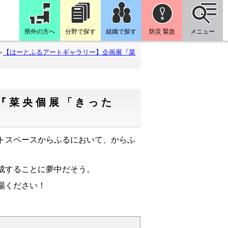
県外の方へ
分野で探す
組織で探す
防災 緊急
メニュー
【はーとふるアートギャラリー】企画展『菜
『菜央個展「きった
トスペースからふるにおいて、からふ
成することに夢中だそう。
場ください！