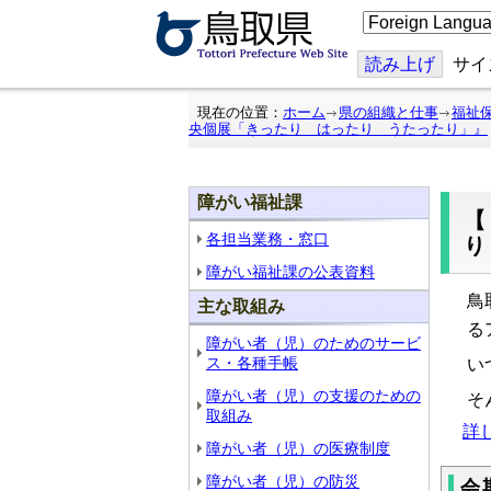
こ
の
ペ
ー
読み上げ
サイ
ジ
を
翻
現在の位置：
ホーム
県の組織と仕事
福祉
訳
央個展「きったり はったり うたったり」』
す
る
障がい福祉課
各担当業務・窓口
障がい福祉課の公表資料
鳥
主な取組み
る
障がい者（児）のためのサービ
ス・各種手帳
い
障がい者（児）の支援のための
そ
取組み
詳
障がい者（児）の医療制度
障がい者（児）の防災
会