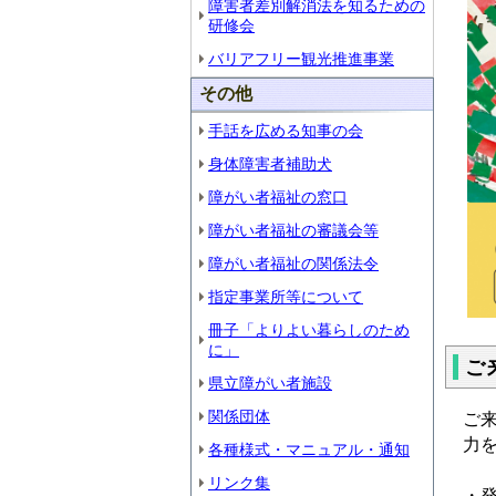
障害者差別解消法を知るための
研修会
バリアフリー観光推進事業
その他
手話を広める知事の会
身体障害者補助犬
障がい者福祉の窓口
障がい者福祉の審議会等
障がい者福祉の関係法令
指定事業所等について
冊子「よりよい暮らしのため
に」
ご
県立障がい者施設
関係団体
ご
力
各種様式・マニュアル・通知
リンク集
・