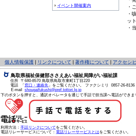
イベント開催案内
・
・
ッ
・
と
個人情報保護
|
リンクについて
|
著作権について
|
アクセシ
り
ネ
鳥取県福祉保健部ささえあい福祉局障がい福祉課
ッ
住所 〒680-8570
鳥取県鳥取市東町1丁目220
ト
電話 「
窓口・連絡先
」をご覧ください。
ファクシミリ 0857-26-8136
E-mail
shougaifukushi@pref.tottori.lg.jp
へ
下のボタンを押すと、通訳オペレータを通じて手話で担当課へ電話ができま
の
利用方法：
手話リンクについて
をご覧ください。
電話リレーサービスについて：
電話リレーサービスとは
をご覧ください。