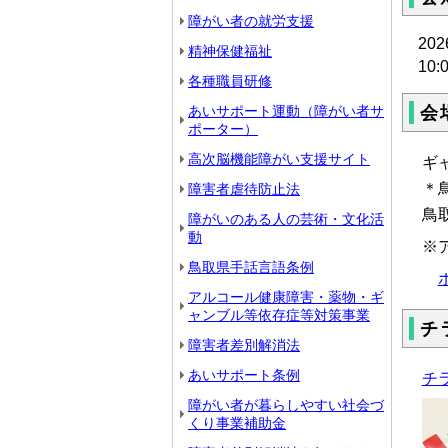
障がい者の就労支援
20
精神保健福祉
10
各種職員研修
あいサポート運動（障がい者サ
会
ポーター）
高次脳機能障がい支援サイト
ギ
＊
障害者虐待防止法
鳥
障がいのある人の芸術・文化活
動
※
鳥取県手話言語条例
アルコール健康障害・薬物・ギ
ャンブル等依存症等対策事業
チ
障害者差別解消法
あいサポート条例
チラ
障がい者が暮らしやすい社会づ
くり事業補助金