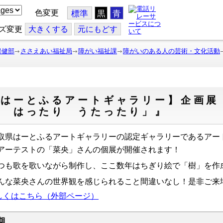
色変更
標準
黒
青
ズ変更
大
きくする
元
にもどす
保健部
ささえあい福祉局
障がい福祉課
障がいのある人の芸術・文化活動
【はーとふるアートギャラリー】企画展
り はったり うたったり」』
取県はーとふるアートギャラリーの認定ギャラリーであるアー
アーテストの「菜央」さんの個展が開催されます！
つも歌を歌いながら制作し、ここ数年はちぎり絵で「樹」を作
んな菜央さんの世界観を感じられること間違いなし！是非ご来
しくはこちら（外部ページ）
期