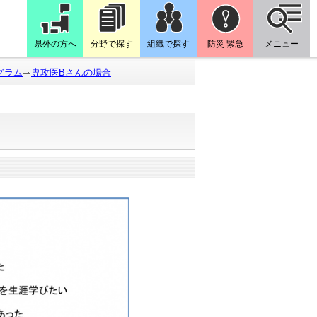
県外の方へ
分野で探す
組織で探す
防災 緊急
メニュー
グラム
専攻医Bさんの場合