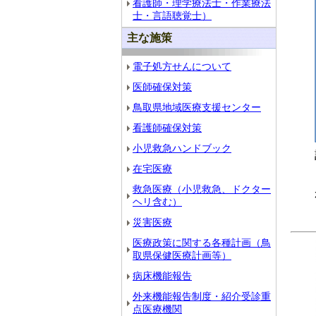
看護師・理学療法士・作業療法
士・言語聴覚士）
主な施策
電子処方せんについて
医師確保対策
鳥取県地域医療支援センター
看護師確保対策
小児救急ハンドブック
在宅医療
救急医療（小児救急、ドクター
ヘリ含む）
災害医療
医療政策に関する各種計画（鳥
取県保健医療計画等）
病床機能報告
外来機能報告制度・紹介受診重
点医療機関