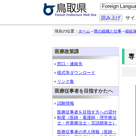
こ
の
ペ
ー
読み上げ
サイ
ジ
を
翻
現在の位置：
ホーム
県の組織と仕事
福祉
訳
す
る
医療政策課
窓口・連絡先
様式等ダウンロード
リンク集
医療従事者を目指すかたへ
試験情報
医療従事者を目指す方への貸付
制度（医師・看護師・理学療法
士・作業療法士・言語聴覚士）
医療従事者の求人情報（医師・