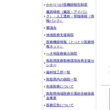
かかりつけ医機能報告制度
臓器移植（臓器・アイバン
ク）・人工透析・骨髄移植（骨
髄バンク）
審議会
地域医療支援病院
医療機能情報（とっとり医療情
報ネット）
へき地医療拠点病院
鳥取県医療勤務環境改善支援セ
ンター
歯科技工所一覧
鳥取県内の病院一覧
先進医療について
鳥取県地域医療介護総合確保基
金事業
医療広告について