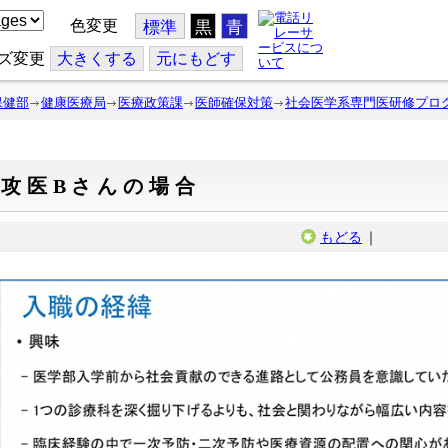
色変更
標準
黒
青
ズ変更
大
きくする
元
にもどす
保健部
健康医療局
医療政策課
医師確保対策
社会医学系専門医研修プロ
専攻医Bさんの場合
もどる
｜