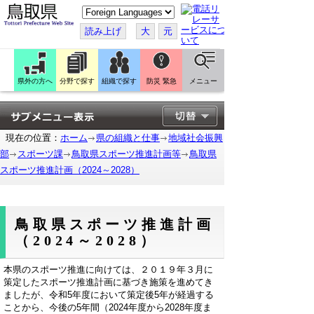
こ
の
ペ
読み上げ
大
元
ー
ジ
を
翻
訳
県外の方へ
分野で探す
組織で探す
防災 緊急
メニュー
す
る
現在の位置：
ホーム
県の組織と仕事
地域社会振興
部
スポーツ課
鳥取県スポーツ推進計画等
鳥取県
スポーツ推進計画（2024～2028）
鳥取県スポーツ推進計画
（2024～2028）
本県のスポーツ推進に向けては、２０１９年３月に
策定したスポーツ推進計画に
基づき施策を進めてき
ましたが、令和5年度において策定後5年が経過する
ことから、今後の5年間（2024年度から2028年度ま