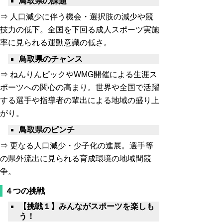
鳥取県の課題
⇒ 人口減少に伴う機会・選択肢の減少や競
技力の低下。
全国を下回る成人スポーツ実施
率
に見られる運動意識の低さ。
鳥取県のチャンス
⇒ ねんりんピックやWMG開催による生涯ス
ポーツへの関心の高まり。世界や全国で活躍
する選手や指導者の輩出による地域の盛り上
がり。
鳥取県のピンチ
⇒ 更なる人口減少・少子化の進展。選手等
の県外流出に見られる育成環境の地域間競
争。
４つの挑戦
【挑戦１】みんながスポーツを楽しも
う！