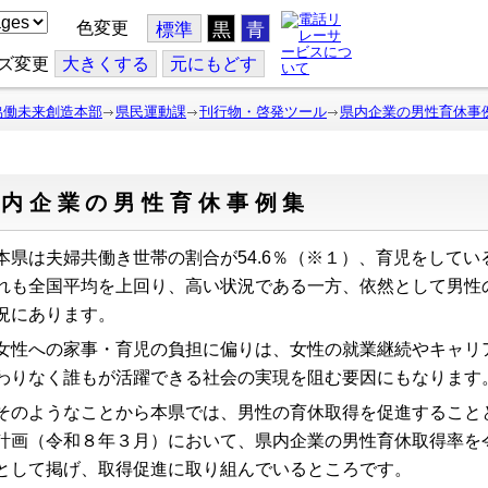
色変更
標準
黒
青
ズ変更
大
きくする
元
にもどす
協働未来創造本部
県民運動課
刊行物・啓発ツール
県内企業の男性育休事
県内企業の男性育休事例集
県は夫婦共働き世帯の割合が
54.6
％
（
※
１）
、育児をしてい
れも全国平均を上回り、高い状況である一方、依然として男性
況にあります。
性への
家事・育児の
負担に偏りは
、女性の就業継続やキャリ
わりなく誰もが活躍できる社会の実現を阻む要因にもなります
のようなことから本県
で
は、男性の育休取得を促進すること
計画（令和８年３月
）において、県内企業の男性育休取得率を
と
して掲げ、取得促進に取り組んでいるところです。