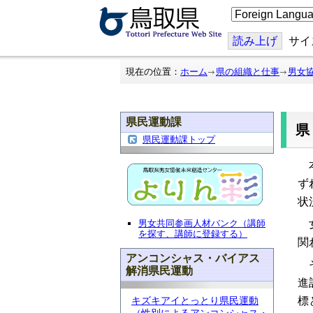
こ
の
ペ
ー
読み上げ
サイ
ジ
を
翻
現在の位置：
ホーム
県の組織と仕事
男女
訳
す
る
県民運動課
県民運動課トップ
本
ず
状
男女共同参画人材バンク（講師
女
を探す、講師に登録する）
関
アンコンシャス・バイアス
そ
解消県民運動
進
キズキアイとっとり県民運動
標