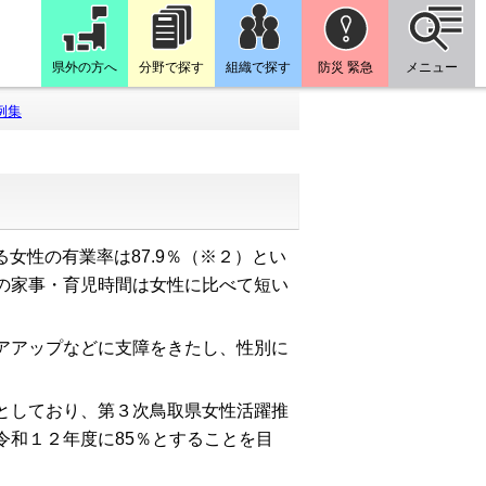
県外の方へ
分野で探す
組織で探す
防災 緊急
メニュー
例集
る女性の有業率は
87.9
％
（
※
２）
とい
の家事・育児時間
は女性に比べて短い
アアップなどに支障をきたし、性別に
。
としており、第３次
鳥取県女性活躍推
令和１２年度
に
85
％
とすることを目