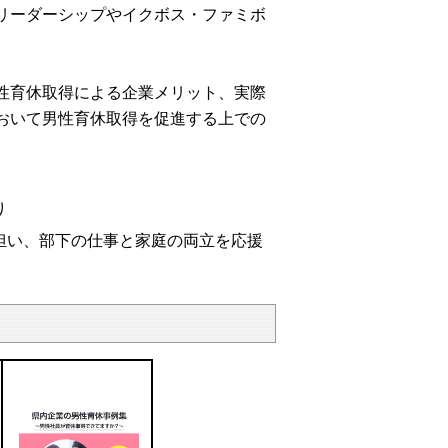
リーダーシップやイクボス・ファミボ
性育休取得による企業メリット、実際
おいて男性育休取得を促進する上での
り
担い
、部下
の仕事
と
家庭
の両立を応援