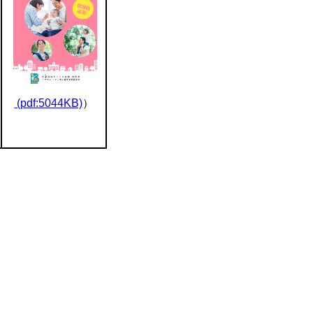
(pdf:5044KB)
）