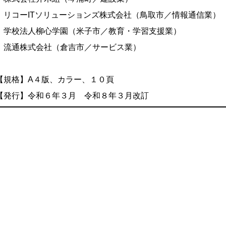
リコーITソリューションズ株式会社（鳥取市／情報通信業）
学校法人柳心学園
（米子市／教育・
学習
支援業）
流通株式会社（
倉吉市／サービス
業）
【規格】A４版、カラー、１０頁
【発行】令和６年３月 令和８年３月改訂