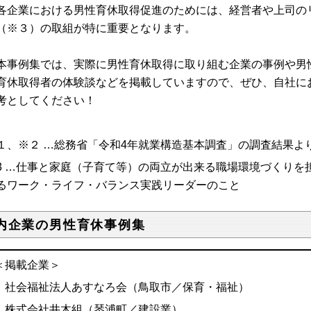
企業における
男性育休取得促進のためには、経営者や上司の
（
※
３）
の取組が特に重要となります。
事例集では、実際に男性育休取得に取り組む企業の事例や男
育休取得者の体験談などを掲載していますので、ぜひ、自社に
考としてください！
１、
※
２
…
総務省
「令和
4
年就業構造基本調査
」
の調査結果よ
3
…
仕事
と家庭（
子育て等）
の両立が出来る職場環境づくりを
るワーク・ライフ・バランス実践リーダーの
こと
内企業の男性育休事例集
＜掲載企業＞
社会福祉法人あすなろ会（鳥取市／保育・福祉）
株式会社井木組（琴浦町／建設業）