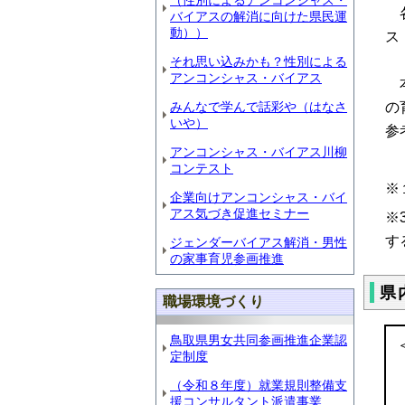
（性別によるアンコンシャス・
各
バイアスの解消に向けた県民運
動））
ス
それ思い込みかも？性別による
アンコンシャス・バイアス
本
みんなで学んで話彩や（はなさ
の
いや）
参
アンコンシャス・バイアス川柳
コンテスト
※
企業向けアンコンシャス・バイ
アス気づき促進セミナー
※
す
ジェンダーバイアス解消・男性
の家事育児参画推進
県
職場環境づくり
鳥取県男女共同参画推進企業認
定制度
（令和８年度）就業規則整備支
援コンサルタント派遣事業