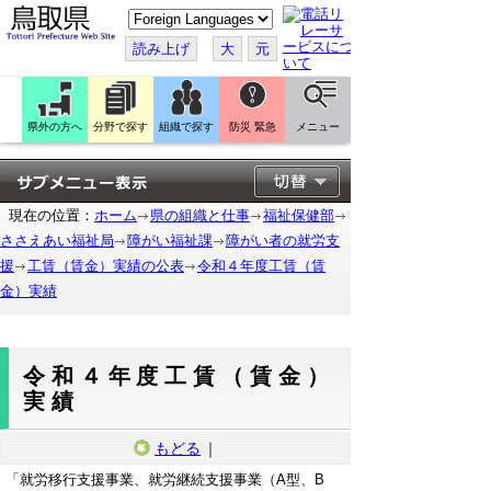
こ
の
ペ
読み上げ
大
元
ー
ジ
を
翻
訳
県外の方へ
分野で探す
組織で探す
防災 緊急
メニュー
す
る
現在の位置：
ホーム
県の組織と仕事
福祉保健部
ささえあい福祉局
障がい福祉課
障がい者の就労支
援
工賃（賃金）実績の公表
令和４年度工賃（賃
金）実績
令和４年度工賃（賃金）
実績
もどる
｜
「就労移行支援事業、就労継続支援事業（A型、B