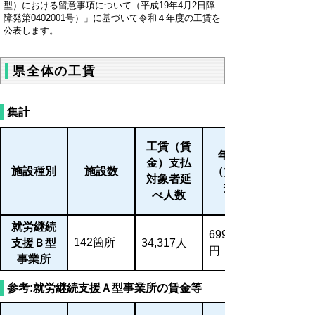
型）における留意事項について（平成19年4月2日障
障発第0402001号）」に基づいて令和４年度の工賃を
公表します。
県全体の工賃
集計
工賃（賃
年間工賃
金）支払
施設種別
施設数
（賃金）支
対象者延
払総額
べ人数
就労継続
699,327,974
142箇所
支援Ｂ型
34,317人
円
事業所
参考:就労継続支援Ａ型事業所の賃金等