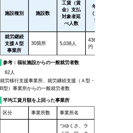
工賃（賃
年間工賃
金）支払
施設種別
施設数
（賃金）支
対象者延
払総額
べ人数
就労継続
436,853,839
30箇所
支援Ａ型
5,038人
円
事業所
参考：福祉施設からの一般就労者数
62人
就労移行支援事業所、就労継続支援（Ａ型・
B型）事業所からの一般就労者数
平均工賃月額を上回った事業所
区分
事業所数
事業所名
つゆくさ、ラ