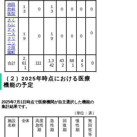
池田
１
１
外科
０
０
０
０
０
３
３
医院
さく
らレ
ディ
０
ース
１
１
０
０
０
０
クリ
９
９
ニッ
ク田
園町
2,
1,3
43
68
4
合計
61
111
0
42
2
1
5
1
（２）2025年時点における医療
機能の予定
2025年7月1日時点で医療機関が自主選択した機能の
集計結果です。
（単位：床）
施設
全体
高度
急
回
慢
無
名称
急性
性
復
性
回
期
期
期
期
答
等