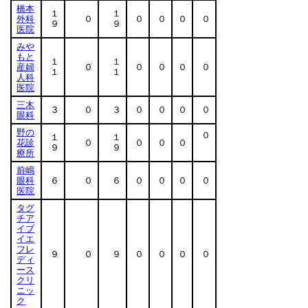
橋本
１
１
外科
０
０
０
０
０
９
９
医院
みや
もと
１
１
産婦
０
０
０
０
０
１
１
人科
医院
三木
３
０
３
０
０
０
０
眼科
野の
０
１
１
花診
０
０
０
０
９
９
療所
前嶋
眼科
６
０
６
０
０
０
０
医院
タグ
チア
イブ
イエ
フレ
９
０
９
０
０
０
０
ディ
ース
クリ
ニッ
ク