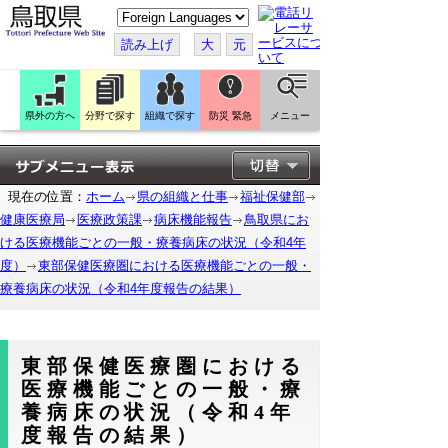
こ
の
ペ
読み上げ
大
元
ー
ジ
を
翻
訳
県外の方へ
分野で探す
組織で探す
防災 緊急
メニュー
す
る
現在の位置：
ホーム
県の組織と仕事
福祉保健部
健康医療局
医療政策課
病床機能報告
鳥取県にお
ける医療機能ごとの一般・療養病床の状況（令和4年
度）
東部保健医療圏における医療機能ごとの一般・
療養病床の状況（令和4年度報告の結果）
東部保健医療圏における
医療機能ごとの一般・療
養病床の状況（令和4年
度報告の結果）