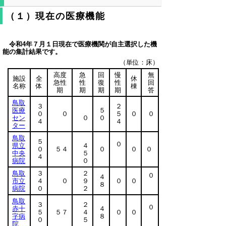
（１）現在の医療機能
令和4年７月１日現在で医療機関が自主選択した機
能の集計結果です。
（単位：床）
高度
急
回
慢
無
施設
全
休
急性
性
復
性
回
名称
体
棟
期
期
期
期
答
鳥取
３
２
医療
５
０
０
５
０
０
セン
０
０
４
４
ター
鳥取
５
０
県立
４
０
５４
０
０
０
中央
５
４
病院
０
鳥取
３
２
０
４
市立
４
０
９
０
０
８
病院
０
２
鳥取
３
２
０
赤十
４
５
５７
４
０
０
字病
８
０
５
院