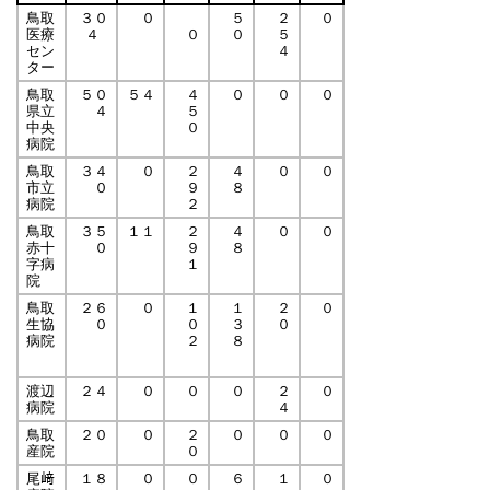
鳥取
３０
０
５
２
０
医療
４
０
０
５
セン
４
ター
鳥取
５０
５４
４
０
０
０
県立
４
５
中央
０
病院
鳥取
３４
０
２
４
０
０
市立
０
９
８
病院
２
鳥取
３
５
１１
２
４
０
０
赤十
０
９
８
字病
１
院
鳥取
２６
０
１
１
２
０
生協
０
０
３
０
病院
２
８
渡辺
２４
０
０
０
２
０
病院
４
鳥取
２０
０
２
０
０
０
産院
０
尾﨑
１８
０
０
６
１
０