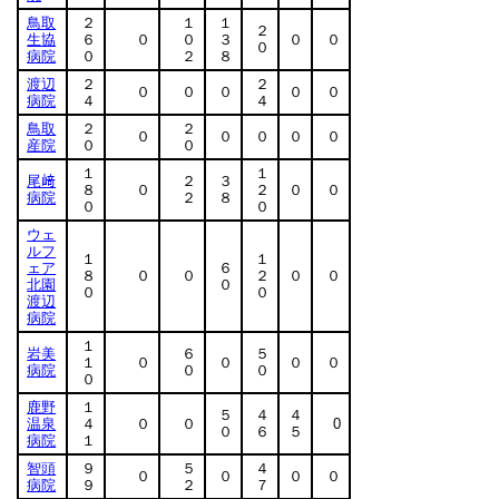
鳥取
２
１
１
２
生協
６
０
０
３
０
０
０
病院
０
２
８
渡辺
２
２
０
０
０
０
０
病院
４
４
鳥取
２
２
０
０
０
０
０
産院
０
０
１
１
尾﨑
２
３
８
０
２
０
０
病院
２
８
０
０
ウェ
ルフ
１
１
ェア
６
８
０
０
２
０
０
北園
０
０
０
渡辺
病院
１
岩美
６
５
１
０
０
０
０
病院
０
０
０
鹿野
１
５
４
４
温泉
４
０
０
0
０
６
５
病院
１
智頭
９
５
４
０
０
０
０
病院
９
２
７