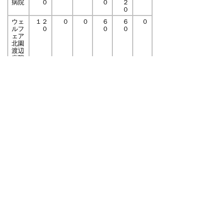
病院
０
０
２
０
ウェ
１２
０
０
６
６
０
ルフ
０
０
０
ェア
北園
渡辺
病院
岩美
１１
０
６
０
５
０
病院
０
０
０
鹿野
１４
０
０
５
４
４
温泉
１
０
６
５
病院
智頭
９９
０
５
０
４
０
病院
２
７
橋本
１９
０
１
０
０
０
外科
９
医院
みや
１１
０
１
０
０
０
もと
１
産婦
人科
医院
三木
３
０
３
０
０
０
眼科