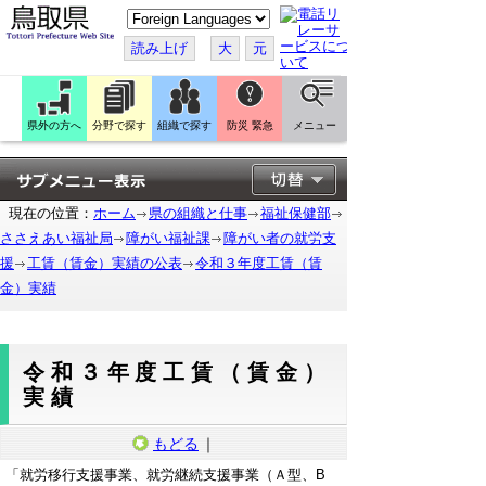
こ
の
ペ
読み上げ
大
元
ー
ジ
を
翻
訳
県外の方へ
分野で探す
組織で探す
防災 緊急
メニュー
す
る
現在の位置：
ホーム
県の組織と仕事
福祉保健部
ささえあい福祉局
障がい福祉課
障がい者の就労支
援
工賃（賃金）実績の公表
令和３年度工賃（賃
金）実績
令和３年度工賃（賃金）
実績
もどる
｜
「就労移行支援事業、就労継続支援事業（Ａ型、B