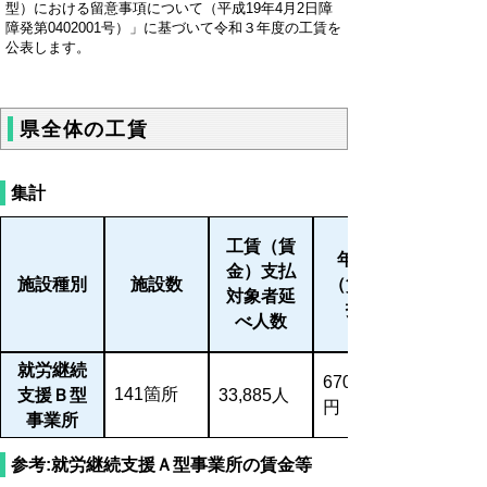
型）における留意事項について（平成19年4月2日障
障発第0402001号）」に基づいて令和３年度の工賃を
公表します。
県全体の工賃
集計
工賃（賃
年間工賃
金）支払
施設種別
施設数
（賃金）支
対象者延
払総額
べ人数
就労継続
670,808,801
141箇所
支援Ｂ型
33,885人
円
事業所
参考:就労継続支援Ａ型事業所の賃金等