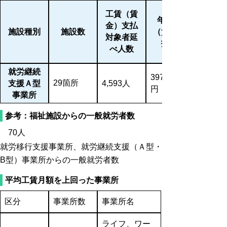
工賃（賃
年間工賃
金）支払
施設種別
施設数
（賃金）支
対象者延
払総額
べ人数
就労継続
397,187,422
29箇所
支援Ａ型
4,593人
円
事業所
参考：福祉施設からの一般就労者数
70人
就労移行支援事業所、就労継続支援（Ａ型・
B型）事業所からの一般就労者数
平均工賃月額を上回った事業所
区分
事業所数
事業所名
ライフ、ワー