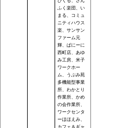
ぴくる、さん
ふく楽団、い
まる、コミュ
ニティハウス
楽、サンサン
ファーム元
輝、ぱにーに
西町店、あゆ
み工房、米子
ワークホー
ム、うぶみ苑
多機能型事業
所、わかとり
作業所、かめ
の会作業所、
ワークセンタ
ーほほえみ、
カフェ＆ギャ