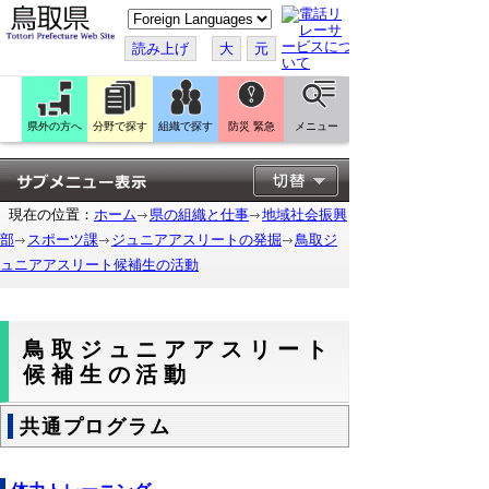
こ
の
ペ
読み上げ
大
元
ー
ジ
を
翻
訳
県外の方へ
分野で探す
組織で探す
防災 緊急
メニュー
す
る
現在の位置：
ホーム
県の組織と仕事
地域社会振興
部
スポーツ課
ジュニアアスリートの発掘
鳥取ジ
ュニアアスリート候補生の活動
鳥取ジュニアアスリート
候補生の活動
共通プログラム