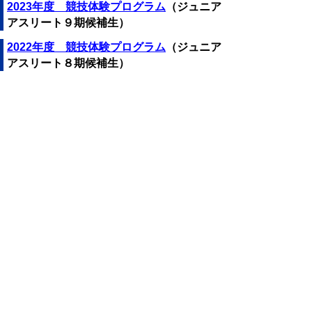
2023年度 競技体験プログラム
（ジュニア
アスリート９期候補生）
2022年度 競技体験プログラム
（ジュニア
アスリート８期候補生）
▲ページ上部に戻る
と
個人情報保護
|
リンクについて
|
著作権に
り
ついて
|
アクセシビリティ
ネ
ッ
鳥取県 地域社会振興部 スポーツ振興
局 スポーツ課
ト
住所 〒680-8570
へ
鳥取県鳥取市東町1丁目220
電話
0857-26-7911
の
ファクシミリ 0857-26-8129