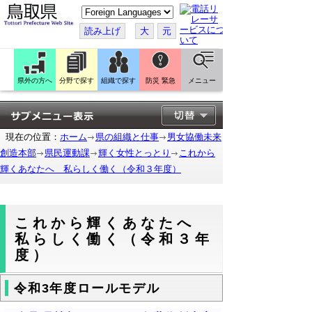
こ
の
ペ
読み上げ
大
元
ー
ジ
を
翻
訳
県外の方へ
分野で探す
組織で探す
防災 緊急
メニュー
す
る
現在の位置：
ホーム
県の組織と仕事
男女協働未来
創造本部
県民運動課
輝く女性とっとり
これから
輝くあなたへ 私らしく働く（令和３年度）
これから輝くあなたへ
私らしく働く（令和３年
度）
令和3年度ロールモデル