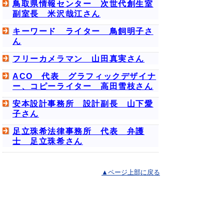
鳥取県情報センター 次世代創生室
副室長 米沢哉江さん
キーワード ライター 鳥飼明子さ
ん
フリーカメラマン 山田真実さん
ACO 代表 グラフィックデザイナ
ー、コピーライター 高田雪枝さん
安本設計事務所 設計副長 山下愛
子さん
足立珠希法律事務所 代表 弁護
士 足立珠希さん
▲ページ上部に戻る
と
個人情報保護
|
リンクについて
|
著作権に
り
ついて
|
アクセシビリティ
ネ