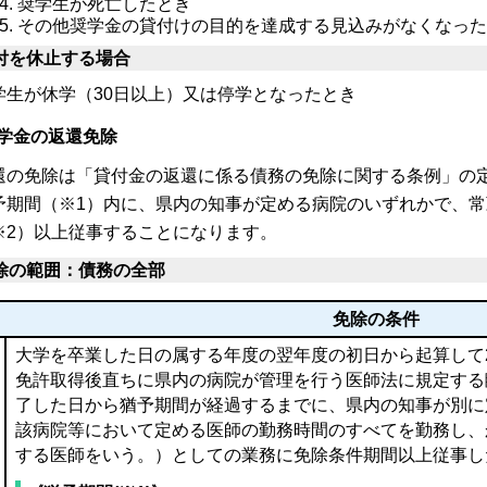
奨学生が死亡したとき
その他奨学金の貸付けの目的を達成する見込みがなくなっ
付を休止する場合
学生が休学（30日以上）又は停学となったとき
学金の返還免除
還の免除は「貸付金の返還に係る債務の免除に関する条例」の
予期間（※1）内に、県内の知事が定める病院のいずれかで、
※2）以上従事することになります。
除の範囲：債務の全部
免除の条件
大学を卒業した日の属する年度の翌年度の初日から起算して
免許取得後直ちに県内の病院が管理を行う医師法に規定する
了した日から猶予期間が経過するまでに、県内の知事が別に
該病院等において定める医師の勤務時間のすべてを勤務し、
する医師をいう。）としての業務に免除条件期間以上従事し