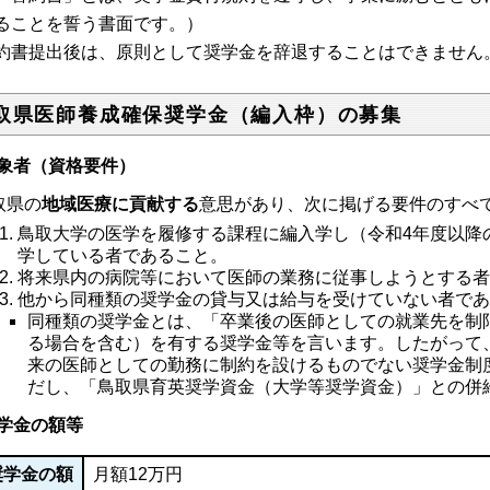
ることを誓う書面です。）
約書提出後は、原則として奨学金を辞退することはできません
取県医師養成確保奨学金（編入枠）の募集
象者（資格要件）
取県の
地域医療に貢献する
意思があり、次に掲げる要件のすべ
鳥取大学の医学を履修する課程に編入学し（令和4年度以降
学している者であること。
将来県内の病院等において医師の業務に従事しようとする
他から同種類の奨学金の貸与又は給与を受けていない者で
同種類の奨学金とは、「卒業後の医師としての就業先を制
る場合を含む）を有する奨学金等を言います。したがって
来の医師としての勤務に制約を設けるものでない奨学金制
だし、「鳥取県育英奨学資金（大学等奨学資金）」との併
学金の額等
奨学金の額
月額12万円