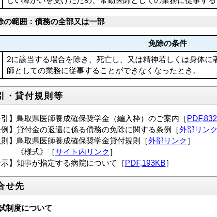
しい障がいを受けたため、常勤医師としての業務に従事する
除の範囲：債務の全部又は一部
免除の条件
2に該当する場合を除き、死亡し、又は精神若しくは身体に
師としての業務に従事することができなくなったとき。
引・貸付規則等
手引】鳥取県医師養成確保奨学金（編入枠）のご案内［
PDF,83
条例】貸付金の返還に係る債務の免除に関する条例［
外部リン
規則】鳥取県医師養成確保奨学金貸付規則［
外部リンク
］
様式》［
サイト内リンク
］
告示】知事が指定する病院について［
PDF,193KB
］
合せ先
試制度について