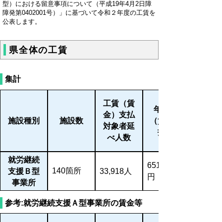
型）における留意事項について（平成19年4月2日障
障発第0402001号）」に基づいて令和２年度の工賃を
公表します。
県全体の工賃
集計
工賃（賃
年間工賃
金）支払
施設種別
施設数
（賃金）支
対象者延
払総額
べ人数
就労継続
651,337,102
140箇所
支援Ｂ型
33,918人
円
事業所
参考:就労継続支援Ａ型事業所の賃金等