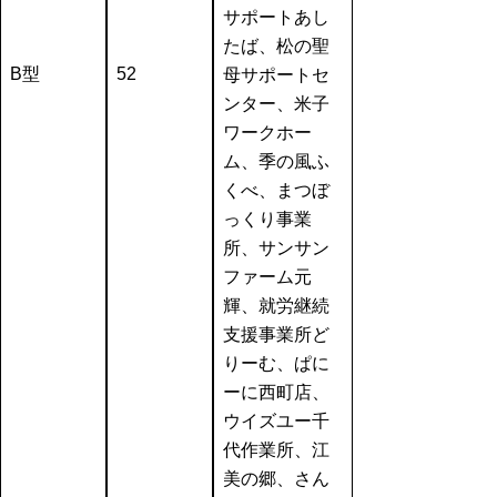
サポートあし
たば、松の聖
B型
52
母サポートセ
ンター、米子
ワークホー
ム、季の風ふ
くべ、まつぼ
っくり事業
所、サンサン
ファーム元
輝、就労継続
支援事業所ど
りーむ、ぱに
ーに西町店、
ウイズユー千
代作業所、江
美の郷、さん