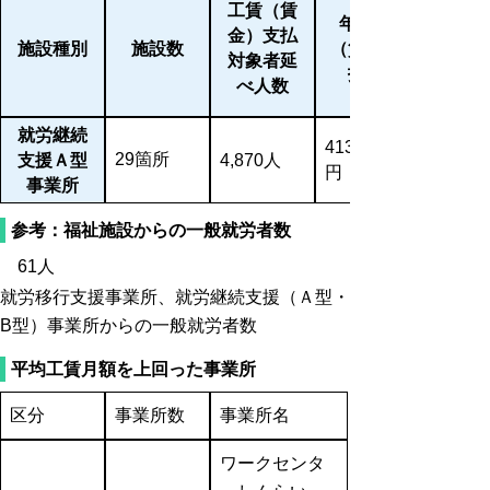
工賃（賃
年間工賃
金）支払
施設種別
施設数
（賃金）支
対象者延
払総額
べ人数
就労継続
413,326,258
29箇所
支援Ａ型
4,870人
円
事業所
参考：福祉施設からの一般就労者数
61人
就労移行支援事業所、就労継続支援（Ａ型・
B型）事業所からの一般就労者数
平均工賃月額を上回った事業所
区分
事業所数
事業所名
ワークセンタ