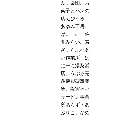
ふく楽団、お
菓子とパンの
店えぴくる、
あゆみ工房、
ぱにーに、伯
耆みらい、若
ざくらふれあ
い作業所、ぱ
にーに湯梨浜
店、うぶみ苑
多機能型事業
所、障害福祉
サービス事業
所あんず・あ
ぷりこ、かめ
の会作業所、
ストーク作業