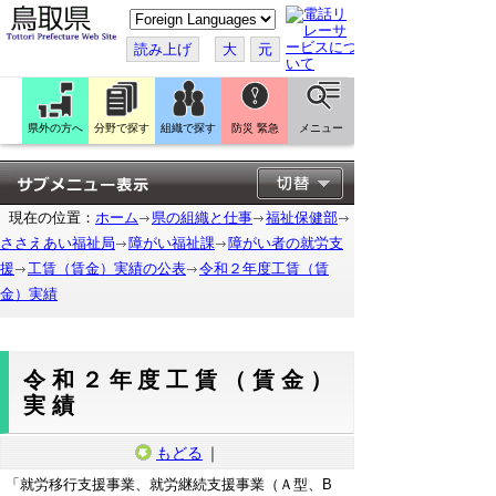
こ
の
ペ
読み上げ
大
元
ー
ジ
を
翻
訳
県外の方へ
分野で探す
組織で探す
防災 緊急
メニュー
す
る
現在の位置：
ホーム
県の組織と仕事
福祉保健部
ささえあい福祉局
障がい福祉課
障がい者の就労支
援
工賃（賃金）実績の公表
令和２年度工賃（賃
金）実績
令和２年度工賃（賃金）
実績
もどる
｜
「就労移行支援事業、就労継続支援事業（Ａ型、B