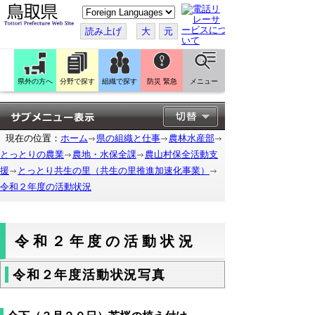
こ
の
ペ
読み上げ
大
元
ー
ジ
を
翻
訳
県外の方へ
分野で探す
組織で探す
防災 緊急
メニュー
す
る
現在の位置：
ホーム
県の組織と仕事
農林水産部
とっとりの農業
農地・水保全課
農山村保全活動支
援
とっとり共生の里（共生の里推進加速化事業）
令和２年度の活動状況
令和２年度の活動状況
令和２年度活動状況写真