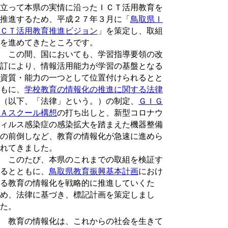
立って本県の実情に沿ったＩＣＴ活用教育を
推進するため、平成２７年３月に「
鳥取県Ｉ
ＣＴ活用教育推進ビジョン
」を策定し、取組
を進めてきたところです。
この間、国においても、学習指導要領の改
訂により、情報活用能力が学習の基盤となる
資質・能力の一つとして位置付けられるとと
もに、
学校教育の情報化の推進に関する法律
（以下、「法律」という。）の制定、
ＧＩＧ
Ａスクール構想
の打ち出しと、新型コロナウ
ィルス感染症の感染拡大を踏まえた機器整備
の前倒しなど、教育の情報化が急速に進めら
れてきました。
このたび、本県のこれまでの取組を検証す
るとともに、
鳥取県教育振興基本計画
におけ
る教育の情報化を戦略的に推進していくた
め、法律に基づき、標記計画を策定しまし
た。
教育の情報化は、これからの社会を生きて