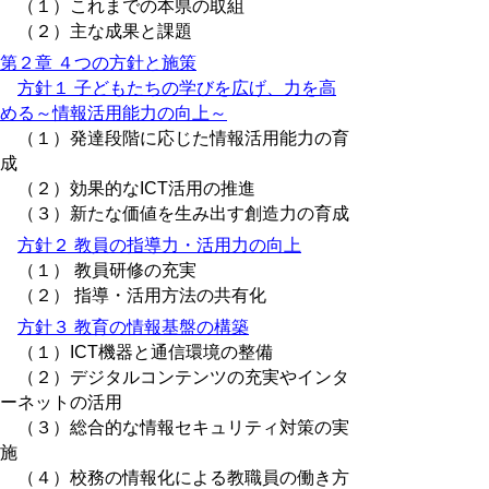
（１）これまでの本県の取組
（２）主な成果と課題
第２章 ４つの方針と施策
方針１ 子どもたちの学びを広げ、力を高
める～情報活用能力の向上～
（１）発達段階に応じた情報活用能力の育
成
（２）効果的なICT活用の推進
（３）新たな価値を生み出す創造力の育成
方針２ 教員の指導力・活用力の向上
（１） 教員研修の充実
（２） 指導・活用方法の共有化
方針３ 教育の情報基盤の構築
（１）ICT機器と通信環境の整備
（２）デジタルコンテンツの充実やインタ
ーネットの活用
（３）総合的な情報セキュリティ対策の実
施
（４）校務の情報化による教職員の働き方