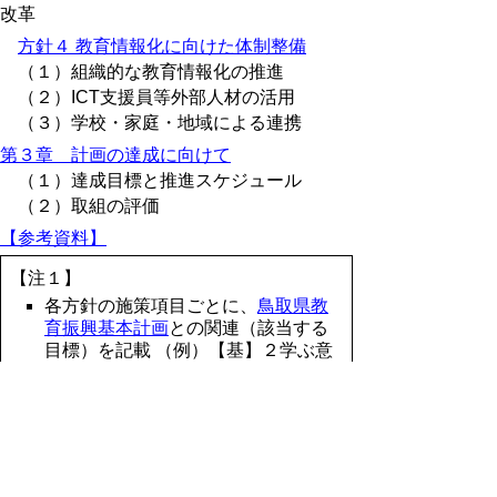
改革
方針４ 教育情報化に向けた体制整備
（１）組織的な教育情報化の推進
（２）ICT支援員等外部人材の活用
（３）学校・家庭・地域による連携
第３章 計画の達成に向けて
（１）達成目標と推進スケジュール
（２）取組の評価
【参考資料】
【注１】
各方針の施策項目ごとに、
鳥取県教
育振興基本計画
との関連（該当する
目標）を記載 （例）【基】２学ぶ意
欲を高める学校教育の推進
【注２】
具体的な取組のうち、特定校種に限
定されるものについては、末尾に校
種を記載