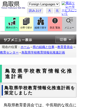
こ
の
ペ
読み上げ
大
元
ー
ジ
を
翻
訳
県外の方へ
分野で探す
組織で探す
防災 緊急
メニュー
す
る
現在の位置：
ホーム
県の組織と仕事
教育委員会
教育センター
鳥取県学校教育情報化推進計画
鳥取県学校教育情報化推
進計画
鳥取県学校教育情報化推進計画を
策定しました
鳥取県教育委員会では、中長期的な視点に