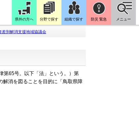
県外の方へ
分野で探す
組織で探す
防災 緊急
メニュー
者差別解消支援地域協議会
律第65号。以下「法」という。）第
の解消を図ることを目的に「鳥取県障