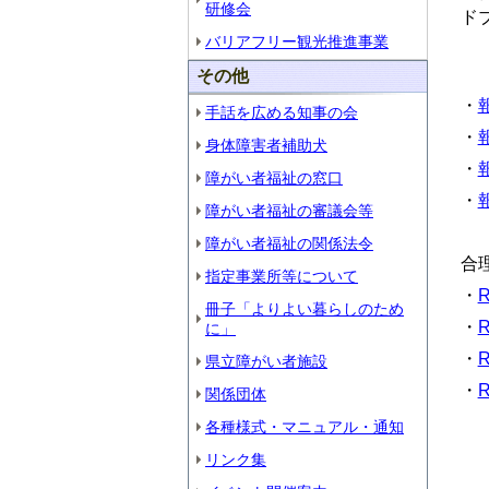
研修会
ド
鳥
バリアフリー観光推進事業
その他
・
手話を広める知事の会
・
身体障害者補助犬
・
障がい者福祉の窓口
・
障がい者福祉の審議会等
障がい者福祉の関係法令
合
指定事業所等について
・
R
冊子「よりよい暮らしのため
・
R
に」
・
R
県立障がい者施設
・
R
関係団体
各種様式・マニュアル・通知
リンク集