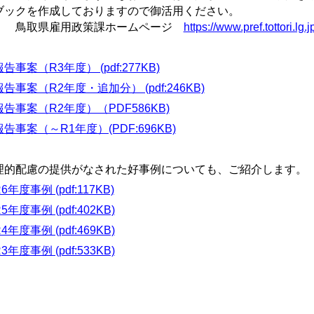
ブックを作成しておりますので御活用ください。
取県雇用政策課ホームページ
https://www.pref.tottori.lg
報告事案（R3年度） (pdf:277KB)
報告事案（R2年度・追加分） (pdf:246KB)
報告事案（R2年度）（PDF586KB)
報告事案（～R1年度）(PDF:696KB)
理的配慮の提供がなされた好事例についても、ご紹介します。
6年度事例 (pdf:117KB)
5年度事例 (pdf:402KB)
4年度事例 (pdf:469KB)
3年度事例 (pdf:533KB)