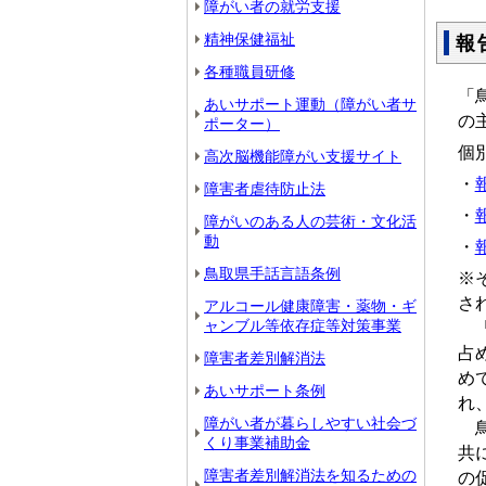
障がい者の就労支援
精神保健福祉
報
各種職員研修
「
あいサポート運動（障がい者サ
の
ポーター）
個
高次脳機能障がい支援サイト
・
障害者虐待防止法
・
障がいのある人の芸術・文化活
動
・
鳥取県手話言語条例
※
さ
アルコール健康障害・薬物・ギ
ャンブル等依存症等対策事業
「
占
障害者差別解消法
め
あいサポート条例
れ
障がい者が暮らしやすい社会づ
鳥
くり事業補助金
共
障害者差別解消法を知るための
の