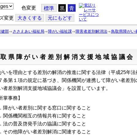
色変更
標準
黒
青
ズ変更
大
きくする
元
にもどす
保健部
ささえあい福祉局
障がい福祉課
障害者差別解消法
鳥取県障がい
鳥取県障がい者差別解消支援地域協議会
がいを理由とする差別の解消の推進に関する法律（平成25年法
７条第１項の規定に基づき、関係機関が連携して障がい者差別
い者差別解消支援地域協議会」を設置しています。
所掌事務】
．障がい者差別に関する窓口に関すること
．関係機関相互の情報共有に関すること
．法の普及啓発手法の協議に関すること
．その他障がい者差別解消に関連すること