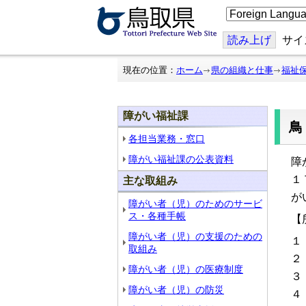
こ
の
ペ
ー
読み上げ
サイ
ジ
を
翻
現在の位置：
ホーム
県の組織と仕事
福祉
訳
す
る
障がい福祉課
各担当業務・窓口
障がい福祉課の公表資料
障
１
主な取組み
が
障がい者（児）のためのサービ
ス・各種手帳
【
障がい者（児）の支援のための
１
取組み
２
障がい者（児）の医療制度
３
障がい者（児）の防災
４