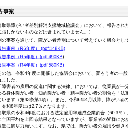
告事案
鳥取県障がい者差別解消支援地域協議会」において、報告され
主張しかないものなどは含まれていません。）
別の事案を通じて、障がい者差別について考えていく機会とし
報告事例（R6年度） (pdf:148KB)
報告事例（R5年度）(pdf:490KB
)
報告事案（R4年度）(pdf:580KB)
その他、令和4年度に開催した協議会において、盲ろう者の一
れました。
障害者の雇用の促進に関する法律」においては、従業員が一定
める身体障がい者・知的障がい者・精神障がい者の割合を「法
ています（第43条第1項）。また、令和6年4月以降、障がい者
、令和8年度には2.7％となります。
取県の令和4年度における法定雇用率達成企業割合（60.3％）
に全国平均を上回る結果となっていますが、事業者の皆様にお
促進に御尽力願います。なお、県では、障がい者の雇用や働き