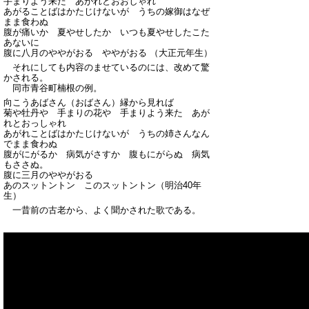
手まりよう来た あがれとおおしゃれ
あがることばはかたじけないが うちの嫁御はなぜ
まま食わぬ
腹が痛いか 夏やせしたか いつも夏やせしたこた
あないに
腹に八月のややがおる ややがおる （大正元年生）
それにしても内容のませているのには、改めて驚
かされる。
同市青谷町楠根の例。
向こうあばさん（おばさん）縁から見れば
菊や牡丹や 手まりの花や 手まりよう来た あが
れとおっしゃれ
あがれことばはかたじけないが うちの姉さんなん
でまま食わぬ
腹がにがるか 病気がさすか 腹もにがらぬ 病気
もささぬ。
腹に三月のややがおる
あのスットントン このスットントン（明治40年
生）
一昔前の古老から、よく聞かされた歌である。