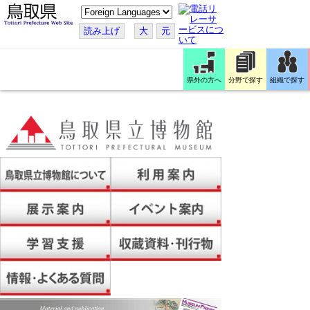
こ
の
ペ
読み上げ
大
元
ー
ジ
を
翻
訳
県外の方へ
分野で探す
組織で探す
す
る