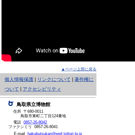
▲ページ上部に戻る
と
個人情報保護
|
リンクについて
|
著作権に
り
ついて
|
アクセシビリティ
ネ
鳥取県立博物館
ッ
住所 〒680-0011
鳥取市東町二丁目124番地
ト
電話
0857-26-8042
ファクシミリ 0857-26-8041
へ
E-mail
hakubutsukan@pref.tottori.lg.jp