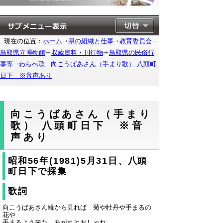
現在の位置：
ホーム
県の組織と仕事
教育委員会
鳥取県立博物館
収蔵資料・刊行物
鳥取県の民俗行
事等
わらべ歌
向こうばあさん（手まり歌） 八頭町
日下 ※音声あり
向こうばあさん（手まり
歌） 八頭町日下 ※音
声あり
昭和56年(1981)5月31日、八頭
町日下で採集
歌詞
向こうばあさん縁から見れば 菊や牡丹や手まるの
花や
手まるよう来た あがれとおしゃれ