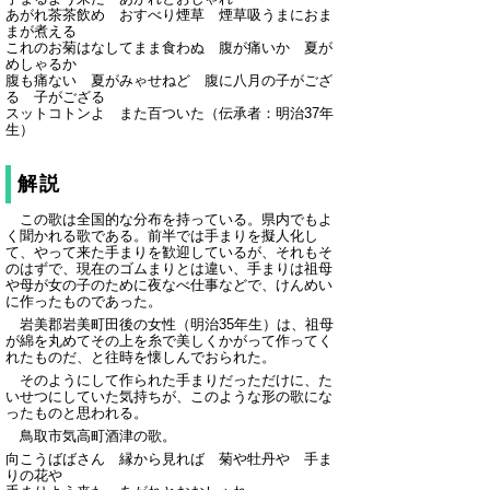
あがれ茶茶飲め おすべり煙草 煙草吸うまにおま
まが煮える
これのお菊はなしてまま食わぬ 腹が痛いか 夏が
めしゃるか
腹も痛ない 夏がみゃせねど 腹に八月の子がござ
る 子がござる
スットコトンよ また百ついた（伝承者：明治37年
生）
解説
この歌は全国的な分布を持っている。県内でもよ
く聞かれる歌である。前半では手まりを擬人化し
て、やって来た手まりを歓迎しているが、それもそ
のはずで、現在のゴムまりとは違い、手まりは祖母
や母が女の子のために夜なべ仕事などで、けんめい
に作ったものであった。
岩美郡岩美町田後の女性（明治35年生）は、祖母
が綿を丸めてその上を糸で美しくかがって作ってく
れたものだ、と往時を懐しんでおられた。
そのようにして作られた手まりだっただけに、た
いせつにしていた気持ちが、このような形の歌にな
ったものと思われる。
鳥取市気高町酒津の歌。
向こうばばさん 縁から見れば 菊や牡丹や 手ま
りの花や