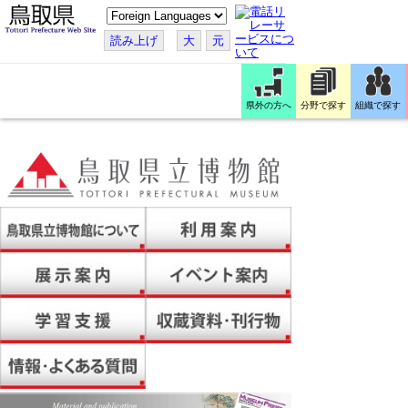
こ
の
ペ
読み上げ
大
元
ー
ジ
を
翻
訳
県外の方へ
分野で探す
組織で探す
す
る