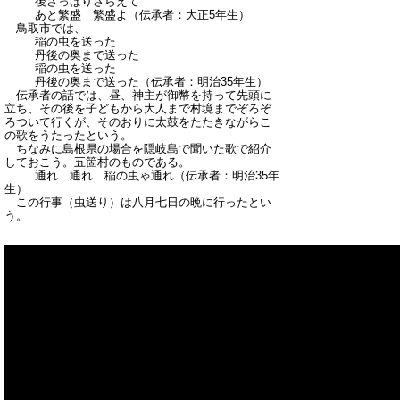
後さっぱりさらえて
あと繁盛 繁盛よ（伝承者：大正5年生）
鳥取市では、
稲の虫を送った
丹後の奥まで送った
稲の虫を送った
丹後の奥まで送った（伝承者：明治35年生）
伝承者の話では、昼、神主が御幣を持って先頭に
立ち、その後を子どもから大人まで村境までぞろぞ
ろついて行くが、そのおりに太鼓をたたきながらこ
の歌をうたったという。
ちなみに島根県の場合を隠岐島で聞いた歌で紹介
しておこう。五箇村のものである。
通れ 通れ 稲の虫ゃ通れ（伝承者：明治35年
生）
この行事（虫送り）は八月七日の晩に行ったとい
う。