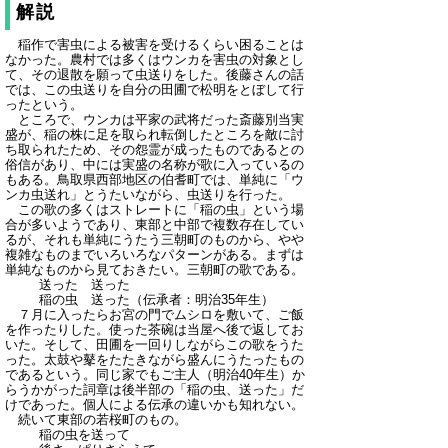
解説
稲作で害虫による被害を受けるくらい困ることは
なかった。農村では多くはウンカを害虫の対象とし
て、その退散を願って虫送りをした。後藤さんの話
では、この虫送りを自分の田圃で松明をとぼして行
ったという。
ところで、ウンカは平家の武将だった斎藤別当実
盛が、稲の株に足を取られ転倒したところを敵に討
ち取られたため、その怨霊が成ったものであるとの
俗信があり、中には実盛の名称が歌に入っているの
もある。鳥取県西部地区の伯耆町では、単純に「ウ
ンカ虫送れ」とうたいながら、虫送りを行った。
この歌の多くはストレートに「稲の虫」という場
合が多いようであり、東部と中部で複数存在してい
るが、それも単純にうたう三朝町のものから、やや
複雑なものまでいろいろなパターンがある。まずは
単純なものから見ておきたい。三朝町の歌である。
送った 送った
稲の虫 送った（伝承者：明治35年生）
７月に入ったらお宮の門でムシロを敷いて、ご飯
を作ったりした。使った茶碗は当屋へ後で返してお
いた。そして、田圃を一回りしながらこの歌をうた
った。太鼓や鼕をたたきながら盛んにうたったもの
であるという。同じ家でもご主人（明治40年生）か
らうかがった詞章は後半部の「稲の虫、送った」だ
けであった。個人による伝承の違いかも知れない。
続いて東部の若桜町のもの。
稲の虫を送って