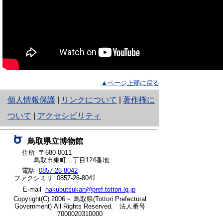
▲ページ上部に戻る
と
個人情報保護
|
リンクについて
|
著作権に
り
ついて
|
アクセシビリティ
ネ
鳥取県立博物館
ッ
住所 〒680-0011
鳥取市東町二丁目124番地
ト
電話
0857-26-8042
ファクシミリ 0857-26-8041
へ
E-mail
hakubutsukan@pref.tottori.lg.jp
の
Copyright(C) 2006～ 鳥取県(Tottori Prefectural
Government) All Rights Reserved. 法人番号
7000020310000