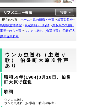
現在の位置：
ホーム
県の組織と仕事
教育委員会
鳥取県立博物館
収蔵資料・刊行物
鳥取県の民俗行
事等
わらべ歌
ウンカ虫送れ（虫送り歌） 伯耆町大
原※音声あり
ウンカ虫送れ（虫送り
歌） 伯耆町大原※音声
あり
昭和59年(1984)3月18日、伯耆
町大原で採集
歌詞
ウンカ虫送れ
ウンカ虫送れ（伝承者：明治28年生）