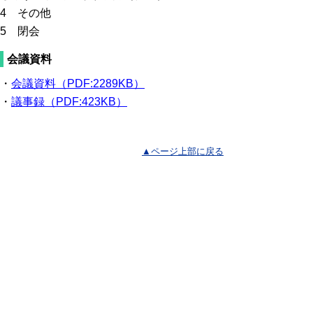
4 その他
5 閉会
会議資料
・
会議資料（PDF:2289KB）
・
議事録（PDF:423KB）
▲ページ上部に戻る
と
個人情報保護
|
リンクについて
|
著作権に
り
ついて
|
アクセシビリティ
ネ
鳥取県福祉保健部ささえあい福祉局
ッ
障がい福祉課
住所 〒680-8570
ト
鳥取県鳥取市東町1丁目220
へ
電話 「
窓口・連絡先
」をご覧ください。
ファクシミリ 0857-26-8136
の