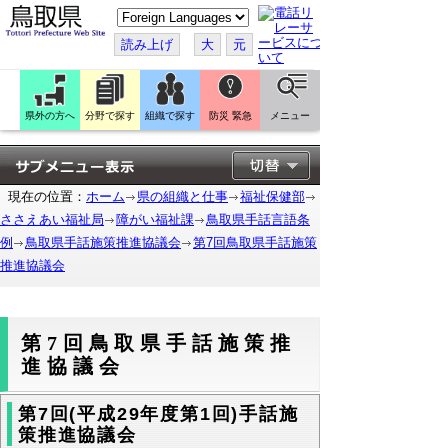
こ
の
ペ
読み上げ
大
元
ー
ジ
を
翻
訳
県外の方へ
分野で探す
組織で探す
防災 緊急
メニュー
す
る
現在の位置：
ホーム
県の組織と仕事
福祉保健部
ささえあい福祉局
障がい福祉課
鳥取県手話言語条
例
鳥取県手話施策推進協議会
第7回鳥取県手話施策
推進協議会
第7回鳥取県手話施策推
進協議会
第7回(平成29年度第1回)手話施
策推進協議会