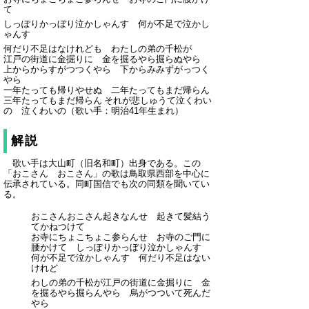
て
しっぽりかっぼり泣かしゃんす 何が不足で泣かし
ゃんす
何だり不足はなけれども わたしの弟の千松が
江戸の街道に金掘りに 金を掘るやら掘らぬやら
上からからすがつつくやら 下からみみずがっつく
やら
一年たっても帰りやせぬ 二年たってもまだ帰らん
三年たってもまだ帰らん それが悲しゅうて泣くわい
の 泣くわいの
（歌い手：明治41年生まれ）
解説
歌い手は大山町（旧名和町）出身である。この
「おこさん おこさん」の歌は鳥取県西部を中心に
伝承されている。同町国信でも次の同類を聞いてい
る。
おこさんおこさん起きなんせ 起きて髪結う
てかねつけて
お寺にちょこちょこ参らんせ お寺のご門に
腰かけて しっぽりかっぼり泣かしゃんす
何が不足で泣かしゃんす 何だり不足はない
けれど
わしの弟の千松が江戸の街道に金掘りに 金
を掘るやら掘らんやら 烏がつついて死んだ
やら