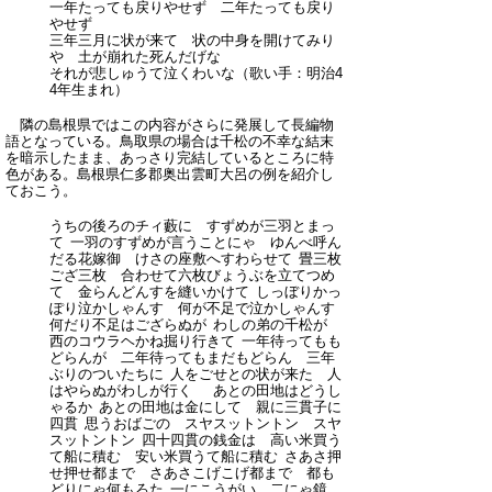
一年たっても戻りやせず 二年たっても戻り
やせず
三年三月に状が来て 状の中身を開けてみり
や 土が崩れた死んだげな
それが悲しゅうて泣くわいな
（歌い手：明治4
4年生まれ）
隣の島根県ではこの内容がさらに発展して長編物
語となっている。鳥取県の場合は千松の不幸な結末
を暗示したまま、あっさり完結しているところに特
色がある。島根県仁多郡奥出雲町大呂の例を紹介し
ておこう。
うちの後ろのチィ藪に すずめが三羽とまっ
て 一羽のすずめが言うことにゃ ゆんべ呼ん
だる花嫁御 けさの座敷へすわらせて 畳三枚
ござ三枚 合わせて六枚びょうぶを立てつめ
て 金らんどんすを縫いかけて しっぼりかっ
ぽり泣かしゃんす 何が不足で泣かしゃんす
何だり不足はござらぬが わしの弟の千松が
西のコウラヘかね掘り行きて 一年待ってもも
どらんが 二年待ってもまだもどらん 三年
ぶりのついたちに 人をごせとの状が来た 人
はやらぬがわしが行く あとの田地はどうし
ゃるか あとの田地は金にして 親に三貫子に
四貫 思うおばごの スヤスットントン スヤ
スットントン 四十四貫の銭金は 高い米買う
て船に積む 安い米買うて船に積む さあさ押
せ押せ都まで さあさこげこげ都まで 都も
どりにゃ何もろた 一にこうがい 二にゃ鏡