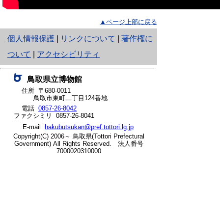
▲ページ上部に戻る
と
個人情報保護
|
リンクについて
|
著作権に
り
ついて
|
アクセシビリティ
ネ
鳥取県立博物館
ッ
住所 〒680-0011
鳥取市東町二丁目124番地
ト
電話
0857-26-8042
ファクシミリ 0857-26-8041
へ
E-mail
hakubutsukan@pref.tottori.lg.jp
の
Copyright(C) 2006～ 鳥取県(Tottori Prefectural
Government) All Rights Reserved. 法人番号
7000020310000