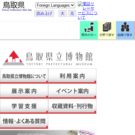
こ
の
ペ
読み上げ
大
元
ー
ジ
を
翻
訳
県外の方へ
分野で探す
組織で探す
す
る