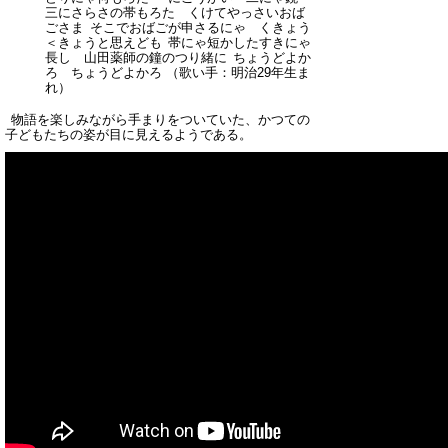
三にさらさの帯もろた くけてやっさいおば
ごさま そこでおばごが申さるにゃ くきょう
＜きょうと思えども 帯にゃ短かしたすきにゃ
長し 山田薬師の鐘のつり緒に ちょうどよか
ろ ちょうどよかろ
（歌い手：明治29年生ま
れ）
物語を楽しみながら手まりをついていた、かつての
子どもたちの姿が目に見えるようである。