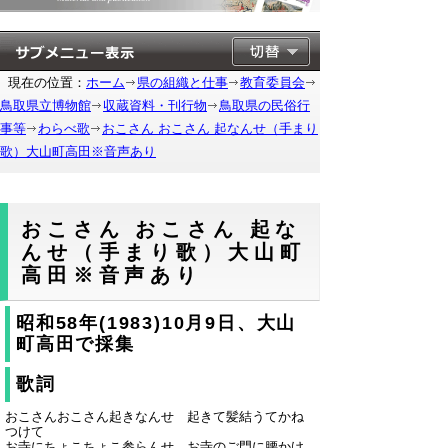
現在の位置：
ホーム
県の組織と仕事
教育委員会
鳥取県立博物館
収蔵資料・刊行物
鳥取県の民俗行
事等
わらべ歌
おこさん おこさん 起なんせ（手まり
歌）大山町高田※音声あり
おこさん おこさん 起な
んせ（手まり歌）大山町
高田※音声あり
昭和58年(1983)10月9日、大山
町高田で採集
歌詞
おこさんおこさん起きなんせ 起きて髪結うてかね
つけて
お寺にちょこちょこ参らんせ お寺のご門に腰かけ