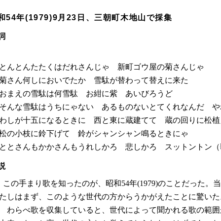
和54年(1979)9月23日、三朝町木地山で採集
詞
とんとんたたくはだれさんじゃ 新町ゴウ屋の菊さんじゃ
菊さん何しにおいでたか 雪駄が替わって替えに来た
おまえの雪駄は何雪駄 お紺に紫 あいびろうど
そんな雪駄はうちにゃない あるものないとてくれなんだ やれ
わしが十五になるときに 西と東に蔵建てて 蔵の回りに松植
松の小枝に鈴下げて 鈴がシャンシャン鳴るときにゃ
ととさんもかかさんもうれしかろ 悲しかろ スットントン
（
説
この手まり歌を知ったのが、昭和54年(1979)のことだった
たしはまず、このような世代の方からうかがえたことに驚いた
わらべ歌を収集していると、世代によって聞かれる歌の範囲