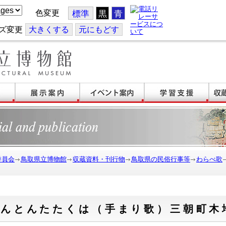
色変更
標準
黒
青
ズ変更
大
きくする
元
にもどす
委員会
鳥取県立博物館
収蔵資料・刊行物
鳥取県の民俗行事等
わらべ歌
とんとんたたくは（手まり歌）三朝町木