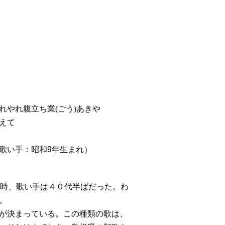
やれ腹立ち業(ごう)あきや
えて
歌い手：昭和9年生まれ）
。当時、歌い手は４０代半ばだった。わ
。
が決まっている。この種類の歌は、