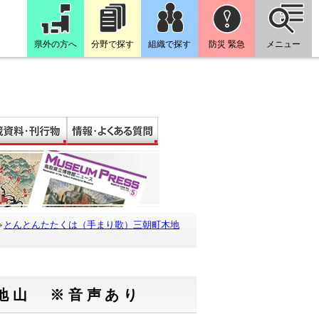
県外の方へ
分野で探す
組織で探す
防災 緊急
メニュー
とんとんたたくは（手まり歌）三朝町木地
地山 ※音声あり