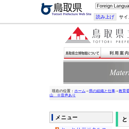
こ
の
ペ
ー
読み上げ
サイ
ジ
を
翻
訳
す
る
現在の位置：
ホーム
県の組織と仕事
教育
山 ※音声あり
メニュー