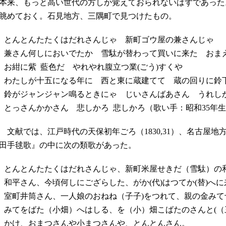
本来、もっと高い世代の方しか覚えておられないはずであった
眺めておく。石見地方、三隅町で見つけたもの。
とんとんたたくはだれさんじゃ 新町ゴウ屋の兼さんじゃ
兼さん何しにおいでたか 雪駄が替わって買いに来た おま
お紺に紫 藍色だ やれやれ腹立つ業(ごう)すくや
わたしが十五になる年に 西と東に蔵建てて 蔵の回りに鈴
鈴がジャンジャン鳴るときにゃ じいさんばあさん うれし
とっさんかかさん 悲しかろ 悲しかろ
（歌い手：昭和35年
文献では、江戸時代の天保初年ごろ（1830,31）、名古屋
田手毬歌』の中に次の類歌があった。
とんとんたたくはだれさんじゃ、新町米屋せきだ（雪駄）
の
和平さん、今頃何しにござらした、がか(代)はつてか(替)へ
室町井筒さん、一人娘のおねね（子子)をつれて、親の金みて
みてをばた（小畑）へはしる、を（小）畑こばたのさんと(（三
かけ、おまつさんや小まつさんや、とんとんさん。