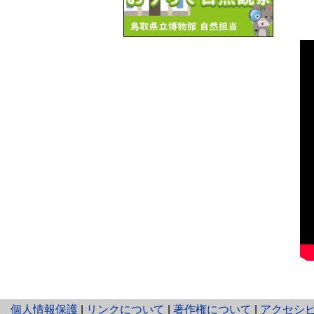
と
個人情報保護
|
リンクについて
|
著作権について
|
アクセシ