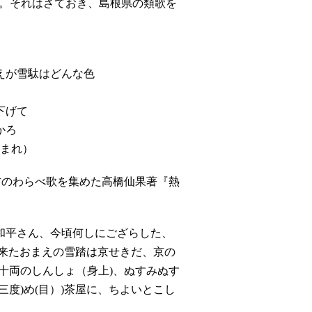
。それはさておき、島根県の類歌を
えが雪駄はどんな色
下げて
かろ
生まれ）
地方のわらべ歌を集めた高橋仙果著『熱
和平さん、今頃何しにござらした、
に来たおまえの雪踏は京せきだ、京の
十両のしんしょ（身上)、ぬすみぬす
度)め(目）)茶屋に、ちよいとこし