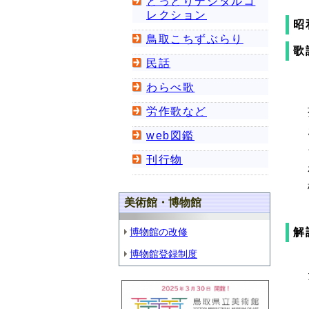
とっとりデジタルコ
レクション
昭
鳥取こちずぶらり
歌
民話
わらべ歌
労作歌など
web図鑑
刊行物
美術館・博物館
博物館の改修
解
博物館登録制度