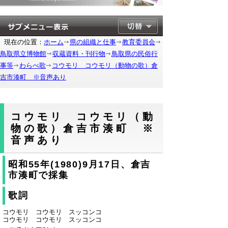
現在の位置：
ホーム
県の組織と仕事
教育委員会
鳥取県立博物館
収蔵資料・刊行物
鳥取県の民俗行
事等
わらべ歌
コウモリ コウモリ（動物の歌）倉
吉市湊町 ※音声あり
コウモリ コウモリ（動
物の歌）倉吉市湊町 ※
音声あり
昭和55年(1980)9月17日、倉吉
市湊町で採集
歌詞
コウモリ コウモリ スッコンコ
コウモリ コウモリ スッコンコ