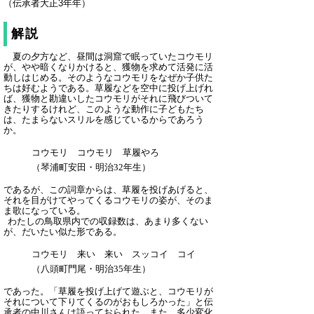
（伝承者大正3年年）
解説
夏の夕方など、昼間は洞窟で眠っていたコウモリ
が、やや暗くなりかけると、獲物を求めて活発に活
動しはじめる。そのようなコウモリをなぜか子供た
ちは好むようである。草履などを空中に投げ上げれ
ば、獲物と勘違いしたコウモリがそれに飛びついて
きたりするけれど、このような動作に子どもたち
は、たまらないスリルを感じているからであろう
か。
コウモリ コウモリ 草履やろ
（琴浦町安田・明治32年生）
であるが、この詞章からは、草履を投げあげると、
それを目がけてやってくるコウモリの姿が、そのま
ま歌になっている。
わたしの鳥取県内での収録数は、あまり多くない
が、だいたい似た形である。
コウモリ 来い 来い スッコイ コイ
（八頭町門尾・明治35年生）
であった。「草履を投げ上げて遊ぶと、コウモリが
それについて下りてくるのがおもしろかった」と伝
承者の中川さんは語っておられた。また、多少変化