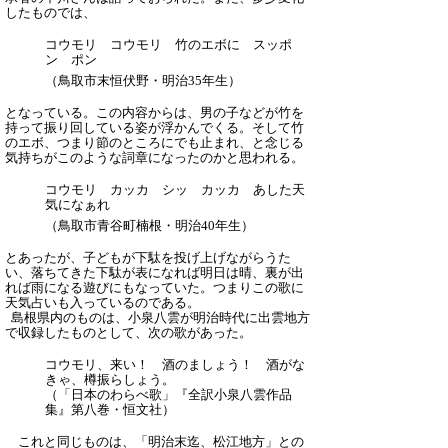
したものでは、
コウモリ コウモリ 竹のエボに スッポ
ン ポン
（鳥取市末恒伏野・明治35年生）
となっている。この内容からは、男の子などが竹を
持って振り回している姿が浮かんでくる。そして竹
のエボ、つまり節のところにでも止まれ、と念じる
気持ちがこのような詞章になったのかと思われる。
コウモリ カッカ シッ カッカ あした天
気になぁれ
（鳥取市青谷町楠根・明治40年生）
とあったが、子どもが下駄を投げ上げながらうた
い、落ちてきた下駄が表になれば明日は晴、裏が出
れば雨になる遊びにもなっていた。つまりこの歌に
天気占いも入っているのである。
島根県内のものは、小泉八雲が明治時代に出雲地方
で収録したものとして、次の歌があった。
コウモリ、来い！ 酒のましょう！ 酒がな
きゃ、樽振らしょう。
（「日本のわらべ歌」『全訳小泉八雲作品
集』第八巻・恒文社）
これと同じものは、「明治末迄、松江地方」との