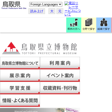
こ
の
ペ
読み上げ
大
元
ー
ジ
を
翻
訳
県外の方へ
分野で探す
組織で探す
す
る