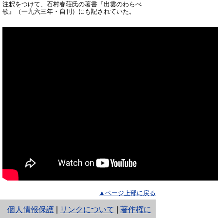
注釈をつけて、石村春荘氏の著書『出雲のわらべ
歌』（一九六三年・自刊）にも記されていた
。
▲ページ上部に戻る
と
個人情報保護
|
リンクについて
|
著作権に