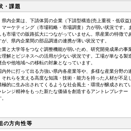
状・課題
内企業は、下請体質の企業（下請型構造(売上重視・低収益)
、マーケティング（市場戦略・市場調査）力が弱い状況です。
しも市場での販路拡大につながっていません。県産業の特徴で
すが、県内企業間の部品調達の連携が薄い状況です。
業と大学等をつなぐ調整機能が弱いため、研究開発成果の事業
な理解とビジネスへの活用が少ない状況です。工場が単なる製
廃合や他地域への移転の対象となっています。
内外に打って出る力強い県内各産業等や、多様な産業分野の連
、それらを支える高度な知識・技術・能力を持った人材が不足
積極的に生み出されてくるような社会風土・環境が醸成されて
ャレンジ精神をもった新たな価値を創造するアントレプレナー
す。
組の方向性等