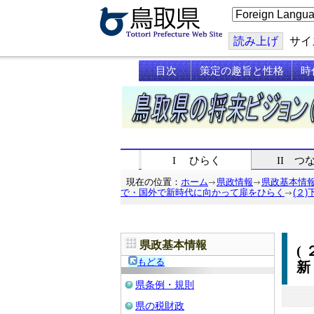
こ
の
ペ
ー
読み上げ
サイ
ジ
を
目次
策定の趣旨と性格
時
翻
訳
す
る
I ひらく
II つ
現在の位置：
ホーム
県政情報
県政基本情
で・国外で新時代に向かって扉をひらく
(２
県政基本情報
(
もどる
県条例・規則
県の税財政