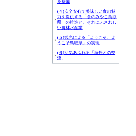
を整備
(４)安全安心で美味しい食の魅
力を提供する「食のみやこ鳥取
県」の推進と、それにふさわし
い農林水産業
(５)観光による「ようこそ、よ
うこそ鳥取県」の実現
(６)活気あふれる「海外との交
流」