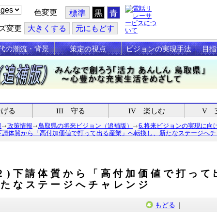
色変更
標準
黒
青
ズ変更
大
きくする
元
にもどす
代の潮流・背景
策定の視点
ビジョンの実現手法
目指
なげる
III 守る
IV 楽しむ
V 
報
政策情報
鳥取県の将来ビジョン（追補版）
6.将来ビジョンの実現に向
)下請体質から「高付加価値で打って出る産業」へ転換し、新たなステージへチ
２)下請体質から「高付加価値で打っ
新たなステージへチャレンジ
もどる
｜