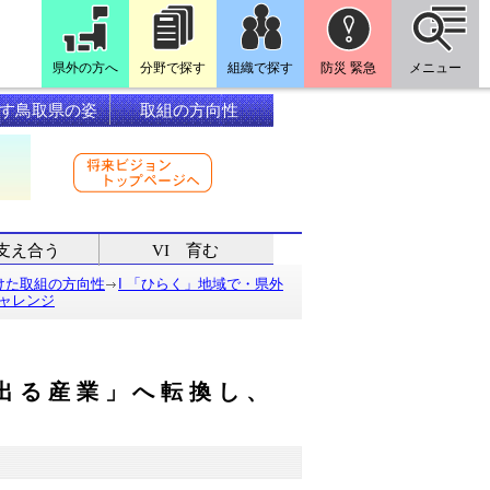
県外の方へ
分野で探す
組織で探す
防災 緊急
メニュー
す鳥取県の姿
取組の方向性
支え合う
VI 育む
けた取組の方向性
I 「ひらく」地域で・県外
ャレンジ
て出る産業」へ転換し、