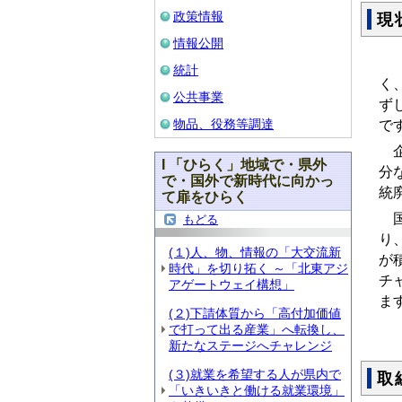
政策情報
現
情報公開
県
統計
く
公共事業
ず
物品、役務等調達
で
企
I 「ひらく」地域で・県外
分
で・国外で新時代に向かっ
統
て扉をひらく
国
もどる
り
(１)人、物、情報の「大交流新
が
時代」を切り拓く ～「北東アジ
チ
アゲートウェイ構想」
ま
(２)下請体質から「高付加価値
で打って出る産業」へ転換し、
新たなステージへチャレンジ
(３)就業を希望する人が県内で
取
「いきいきと働ける就業環境」