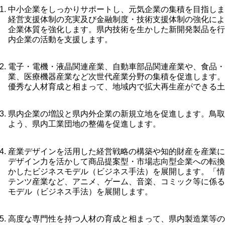
中小企業をしっかりサポートし、元気企業の集積を目指し
経営支援体制の充実及び金融制度・技術支援体制の強化に
企業体質を強化します。県内技術を生かした新開発製品を
内企業の活動を支援します。
電子・電機・液晶関連産業、自動車部品関連産業や、食品
業、医療機器産業など次世代産業分野の集積を促進します
優秀な人材育成と相まって、地域内で拡大再生産ができる
県内企業の増設と県内外企業の新規立地を促進します。鳥
よう、県内工業団地の整備を促進します。
産業デザインを活用した経営戦略の構築や知的財産を産業
デザイン力を活かして商品提案型・市場志向型企業への転
かしたビジネスモデル（ビジネス手法）を展開します。「
テンツ産業など、アニメ、ゲーム、音楽、コミック等に係
モデル（ビジネス手法）を展開します。
高度な専門性を持つ人材の育成と相まって、県内製造業等