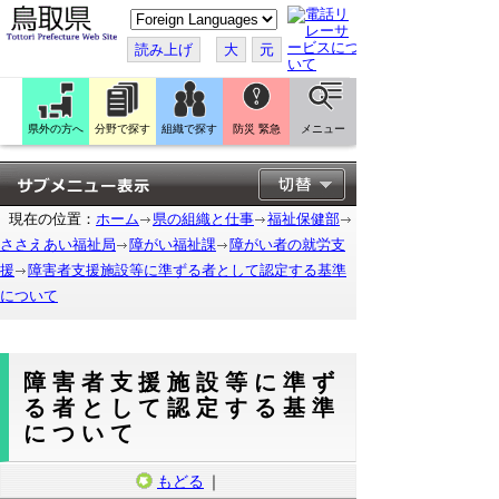
こ
の
ペ
読み上げ
大
元
ー
ジ
を
翻
訳
県外の方へ
分野で探す
組織で探す
防災 緊急
メニュー
す
る
現在の位置：
ホーム
県の組織と仕事
福祉保健部
ささえあい福祉局
障がい福祉課
障がい者の就労支
援
障害者支援施設等に準ずる者として認定する基準
について
障害者支援施設等に準ず
る者として認定する基準
について
もどる
｜