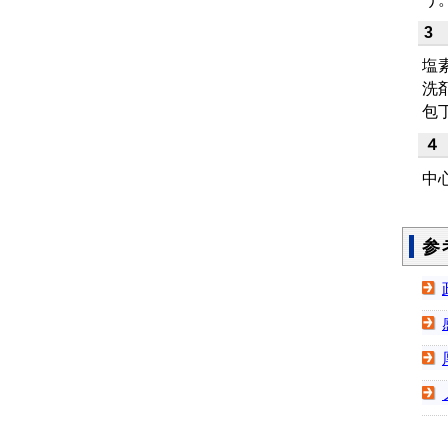
3
塩
洗
包
４
中
参