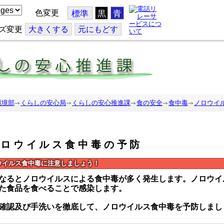
色変更
標準
黒
青
ズ変更
大
きくする
元
にもどす
環境部
くらしの安心局
くらしの安心推進課
食の安全
食中毒
ノロウイ
ノロウイルス食中毒の予防
ウイルス食中毒に注意しましょう！
なるとノロウイルスによる食中毒が多く発生します。ノロウイ
た食品を食べることで感染します。
確認及び手洗いを徹底して、ノロウイルス食中毒を予防しまし