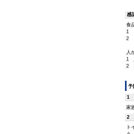
感
食
1
2
人
1
2
予
1
家
2
ト
う