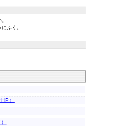
い。
うにふく。
HP）
画）