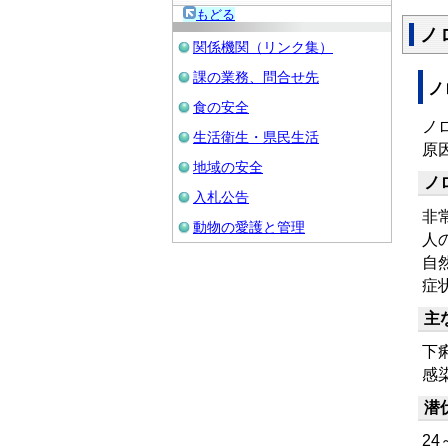
もどる
ノ
関係機関（リンク集）
課の業務、問合せ先
ノ
食の安全
ノ
生活衛生・県民生活
原
地域の安全
ノ
入札公告
非常
動物の愛護と管理
人
自
症
主
下
感
潜
24