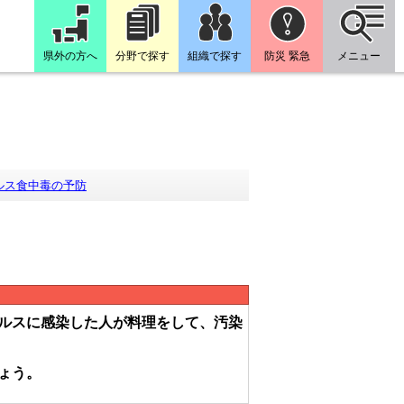
県外の方へ
分野で探す
組織で探す
防災 緊急
メニュー
ルス食中毒の予防
ルスに感染した人が料理をして、汚染
ょう。