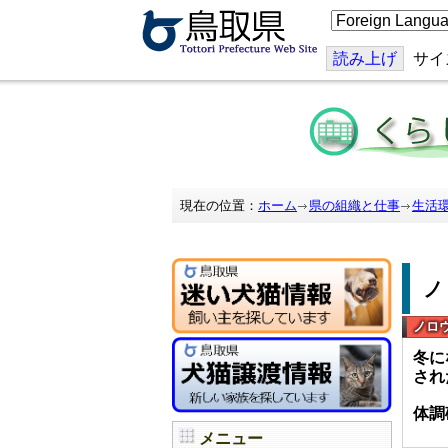
こ
の
ペ
ー
読み上げ
サイ
ジ
を
翻
訳
す
る
現在の位置：
ホーム
県の組織と仕事
生活
ノロ
冬に
され
体調
メニュー