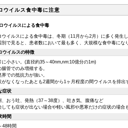
ロウイルス食中毒に注意
ロウイルスによる食中毒
ロウイルスによる食中毒は、冬期（11月から2月）に多く発生
因別で見ると、患者数において最も多く、大規模な食中毒にな
ロウイルスの特徴
に小さい。(直径約35～40nm,nm:10億分の1m)
の腸管でのみ増殖する。
然界での抵抗力が強い。
状がなくなったあとも2週間から1ヶ月程度の間ウイルスを排出
な症状
痢、おう吐、発熱（37～38度）、吐き気、腹痛など
染しても症状が出ない場合や軽い風邪や悪寒だけの症状の場合
伏時間
～48時間