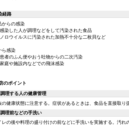
染経路
品からの感染
 感染した人が調理などをして汚染された食品
 ノロウイルスに汚染された加熱不十分な二枚貝など
から感染
 患者のふん便やおう吐物からの二次汚染
 家庭や施設内などでの飛沫感染
防のポイント
 調理する人の健康管理
族の健康状態に注意する。症状があるときは、食品を直接取り
 調理前などの手洗い
イレの後や料理の盛り付けの前などに手洗いを実施する。汚れ
。