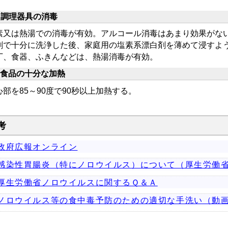
 調理器具の消毒
素又は熱湯での消毒が有効。アルコール消毒はあまり効果がな
剤で十分に洗浄した後、家庭用の塩素系漂白剤を薄めて浸すよ
丁、食器、ふきんなどは、熱湯消毒が有効。
 食品の十分な加熱
心部を85～90度で90秒以上加熱する。
考
政府広報オンライン
感染性胃腸炎（特にノロウイルス）について（厚生労働省
厚生労働省ノロウイルスに関するＱ＆Ａ
ノロウイルス等の食中毒予防のための適切な手洗い（動