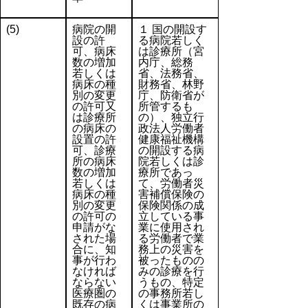
(5)
病院の開
１ 国の開設す
設の許
る病院若しく
可、病床
は診療所（宮
数の増加
内庁、総務
若しくは
省、法務省、
病床の種
財務省、林野
別の変更
庁、防衛省が
の許可又
所管するも
は診療所
の）、独立行
の病床の
政法人労働者
設置の許
健康福祉機構
可、診療
の開設する病
所の病床
院若しくは診
数の増加
療所であっ
若しくは
て、労働者災
病床の種
害補償保険の
別の変更
保険関係の成
の許可の
立している事
申請がな
業に使用され
された場
る労働者で業
合に、知
務上の災害を
事が行わ
被ったものの
なければ
みの診療を行
ならない
うもの、特定
医療圏の
の事務所若し
既存の病
くは事業所の