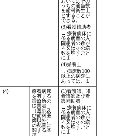
おいてはその
うちの適当数
を歯科衛生士
とすることが
できる。
(3)看護補助者
→ 療養病床に
係る病室の入
院患者の数が
４又はその端
数を増すごと
に１
(4)栄養士
→ 病床数100
以上の病院に
あっては、１
(4)
療養病床
(1)看護師、准
を有する
看護師及び看
診療所の
護補助者
従業者
→ 療養病床に
（医師及
係る病室の入
び歯科医
院患者の数が
師以外）
４又はその端
の配置に
数を増すごと
関する基
に１
準