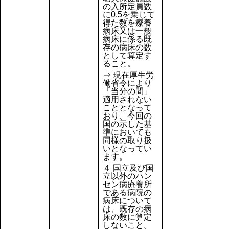
の入所定員数
に0.5を乗じて
得た数を療養
病床又は一般
病床に係る既
存の病床の数
として算定す
ること。
⇒ 現在厚生労
働省令により
「当分の間」
適用されない
こととなって
おり、今回の
国の示した基
準においても
同様の取り扱
いとなってい
ます。
４ 国立及び国
立以外のハン
セン病療養所
である病院の
病床について
は、既存の病
床の数に算定
しないこと。