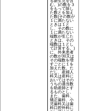
る新生児を含
む。)の数を３
をもって除し
た数とを加え
た数(その数が
１に満たない
ときは１と
し、その数に
１に満たない
端数が生じた
ときは、その
端数は１とし
て計算する。)
に、外来患者
の数が30又は
その端数を増
すごとに１を
加えた数。た
だし、産婦人
科又は産科に
おいてはその
うちの適当数
を助産師とす
るものとし、
また、歯科、
矯正歯科、小
児歯科又は歯
科口腔外科に