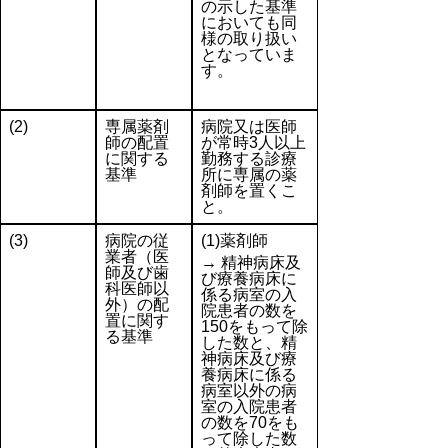
の示した基準
においても同
様の取り扱い
となっていま
す。
(2)
専属薬剤
病院又は医師
師の配置
が常時3人以上
に関する
勤務する診療
基準
所に専属の薬
剤師を置くこ
と。
(3)
病院の従
(1)薬剤師
業者（医
→ 精神病床及
師及び歯
び療養病床に
科医師以
係る病室の入
外）の配
院患者の数を
置に関す
150をもって除
る基準
した数と、精
神病床及び療
養病床に係る
病室以外の病
室の入院患者
の数を70をも
って除した数