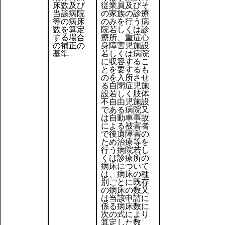
床数及び
従業員及びそ
当該病院
の家族の診療
等の病床
のみを行う病
数を算定
院若しくは診
する場合
療所、重症心
の補正の
身障害児施設
基準
若しくは病院
に収容するこ
とを要するも
のを入所させ
る自閉症児施
設若しく肢体
不自由児施設
である病院又
は自動車事故
による被害者
で後遺障害の
ため治療等を
行う病院若し
くは診療所の
病床について
は、病床の種
別ごとに既存
の病床の数又
は当該申請に
係る病床数に
次の式により
算定した数