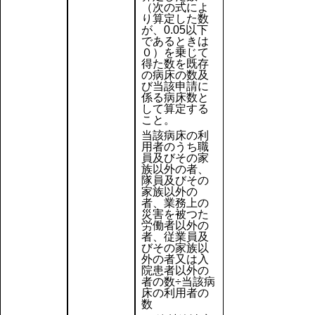
（次の式によ
り算定した数
が、0.05以下
であるときは
０）を乗じて
得た数を既存
の病床の数及
び当該申請に
係る病床数と
して算定する
こと。
当該病床の利
用者のうち職
員及びその家
族以外の者、
隊員及びその
家族以外の
者、業務上の
災害を被つた
労働者以外の
者、従業員及
びその家族以
外の者又は入
院患者以外の
者の数÷当該病
床の利用者の
数