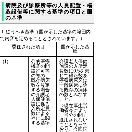
病院及び診療所等の人員配置・構
造設備等に関する基準の項目と国
の基準
１ 従うべき基準（国が示した基準の範囲内
で内容を定めることとされています。）
委任された項目
国が示した基
準
(1)
公的医療
介護老人保健
機関の開
施設の入所定
設許可等
員数に0.5を乗
の際の、
じて得た数を
既存病床
療養病床又は
数を算定
一般病床に係
する場合
る既存の病床
の介護老
の数とみなす
人保健施
こと。
設に係る
⇒現在厚生労
入所定員
働省令により
数による
「当分の間」
補正に関
適用されない
する基準
こととなって
おり、今回国