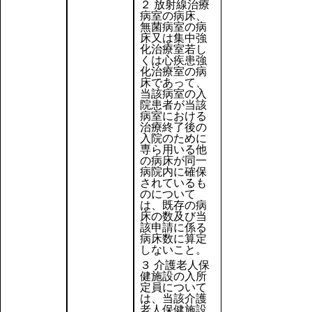
２ 放射線治療
病室の病床、
無菌病室の病
床又は集中強
化治療室若し
くは心疾患強
化治療室の病
床であって、
当該病室の入
院患者が当該
病室における
治療終了後の
入院のために
専ら用いる他
の病床が同一
病院内に確保
されているも
のについて
は、既存の病
床の数及び当
該申請に係る
病床数に算定
しないこと。
３ 介護老人保
健施設の入所
定員について
は、当該介護
老人保健施設