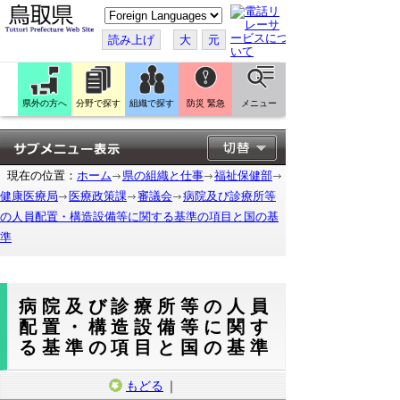
こ
の
ペ
読み上げ
大
元
ー
ジ
を
翻
訳
県外の方へ
分野で探す
組織で探す
防災 緊急
メニュー
す
る
現在の位置：
ホーム
県の組織と仕事
福祉保健部
健康医療局
医療政策課
審議会
病院及び診療所等
の人員配置・構造設備等に関する基準の項目と国の基
準
病院及び診療所等の人員
配置・構造設備等に関す
る基準の項目と国の基準
もどる
｜