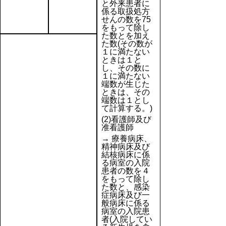
と外来患者に
係る取扱処方
せんの数を75
をもって除し
た数とを加え
た数(その数が
１に満たない
ときは１と
し、その数に
１に満たない
端数が生じた
ときは、その
端数は１とし
て計算する。)
(2)看護師及び
准看護師
→ 療養病床、
精神病床及び
結核病床に係
る病室の入院
患者の数を４
をもって除し
た数と、感染
症病床及び一
般病床に係る
病室の入院患
者(入院してい