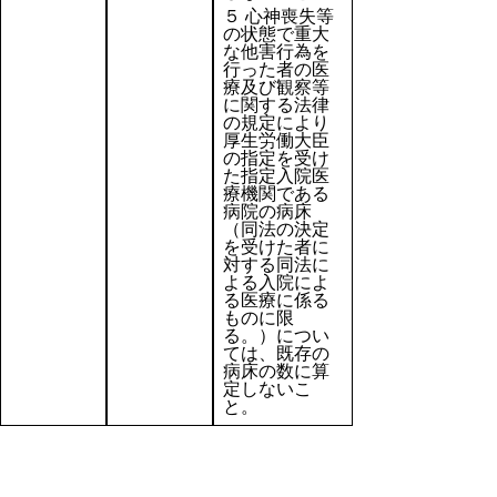
５ 心神喪失等
の状態で重大
な他害行為を
行った者の医
療及び観察等
に関する法律
の規定により
厚生労働大臣
の指定を受け
た指定入院医
療機関である
病院の病床
（同法の決定
を受けた者に
対する同法に
よる入院によ
る医療に係る
ものに限
る。）につい
ては、既存の
病床の数に算
定しないこ
と。
２ 参酌すべき基準
委任された項目
国の示した基準