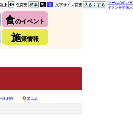
ツールの使い方
標準
黒
青
大きくする
読上
色変更
文字サイズ変更
ボタンを非表示
食
介
のイベント
施
策情報
当地料理
加工品