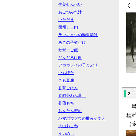
生姜せんべい
く
あごつみれ汁
いただき
因州しし肉
ラッキョウの簡単漬け
あごの子煮付け
サザエご飯
どんどろけ飯
アカガレイの子まぶり
いもぼた
こも豆腐
香茸ごはん
2
春雨茶わん蒸し
香煎もち
鳥
じんたん寿司
種
ハマボウフウの酢みそあえ
（
大山おこわ
イカめし