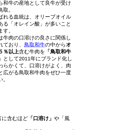
和牛の産地として良牛が受け
鳥取。
れる血統は、オリーブオイル
ある「オレイン酸」が多いこと
ます。
牛肉の口溶けの良さに関係し
れており、
鳥取和牛
の中から
オ
５％以上
含む牛肉を
「鳥取和牛
」
として2011年にブランド化し
わらかくて、口溶けがよく、肉
と広がる鳥取和牛肉をぜひ一度
い。
富に含むほど
「口溶け」
や「風