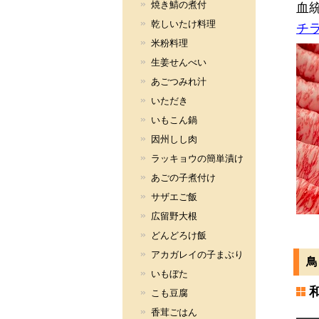
焼き鯖の煮付
血
乾しいたけ料理
チ
米粉料理
生姜せんべい
あごつみれ汁
いただき
いもこん鍋
因州しし肉
ラッキョウの簡単漬け
あごの子煮付け
サザエご飯
広留野大根
どんどろけ飯
アカガレイの子まぶり
いもぼた
こも豆腐
香茸ごはん