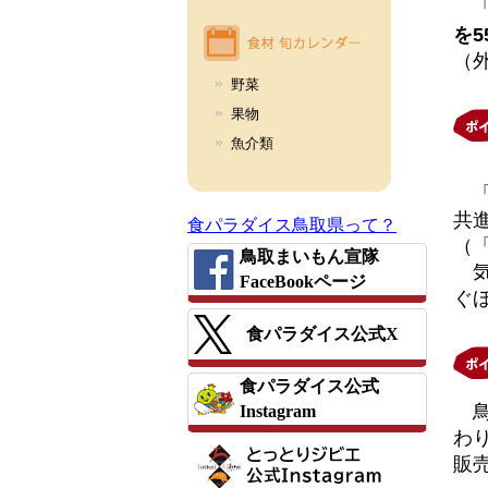
「
を
（
野菜
果物
魚介類
「
共
食パラダイス鳥取県って？
（
鳥取まいもん宣隊
気
FaceBookページ
ぐ
食パラダイス公式X
食パラダイス公式
鳥
Instagram
わ
販