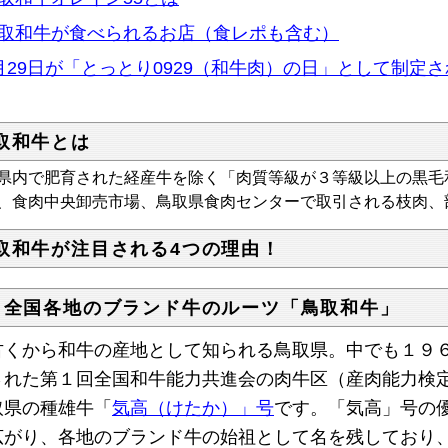
取和牛が食べられるお店（食レポも含む）
月29日が「とっとり0929（和牛肉）の日」として制定
取和牛とは
県内で肥育された経産牛を除く「肉質等級が３等級以上の黒毛
、食肉中央卸売市場、鳥取県食肉センターで取引される枝肉、
取和牛が注目される4つの理由！
 全国各地のブランド牛のルーツ「鳥取和牛」
くから和牛の産地として知られる鳥取県。中でも１９６
された第１回全国和牛能力共進会の肉牛区（産肉能力検
取県の種雄牛「
気高（けたか）」号
です。「気高」号の
広がり、各地のブランド牛の始祖として名を残しており