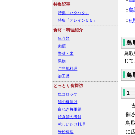
特集記事
○
鳥
特集「ハタハタ」
○
9
特集「オレイン５５」
食材・料理紹介
魚介類
鳥
肉類
鳥取
野菜・米
じて
果物
ご当地料理
鳥
加工品
とっとり食探訪
1
魚コロッケ
鯖の糀漬け
古
白ねぎ将軍鍋
催
焼き鯖の煮付
鳥
乾しいたけ料理
に
米粉料理