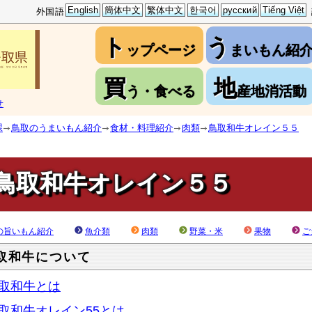
English
簡体中文
繁体中文
한국어
русский
Tiếng Việt
外国語
ト
う
ップページ
まいもん紹
買
地
う・食べる
産地消活動
せ
課
鳥取のうまいもん紹介
食材・料理紹介
肉類
鳥取和牛オレイン５５
鳥取和牛オレイン５５
の旨いもん紹介
魚介類
肉類
野菜・米
果物
ご
取和牛について
取和牛とは
取和牛オレイン55とは