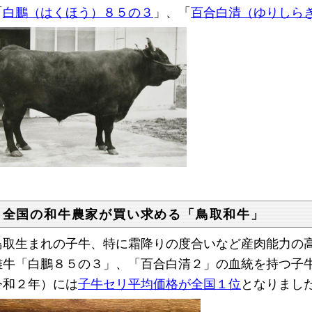
「
白鵬（はくほう）８５の３
」、「
百合白清（ゆりしら
 全国の和牛農家が買い求める「鳥取和牛」
取生まれの子牛、特に霜降りの度合いなど産肉能力の高
雄牛「白鵬８５の３」、「百合白清２」の血統を持つ子
令和２年）には
子牛セリ平均価格が全国１位
となりまし