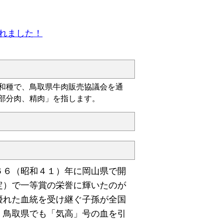
されました！
和種で、鳥取県牛肉販売協議会を通
部分肉、精肉」を指します。
６（昭和４１）年に岡山県で開
定）で一等賞の栄誉に輝いたのが
優れた血統を受け継ぐ子孫が全国
、鳥取県でも「気高」号の血を引