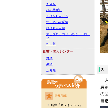
おやき
柿の葉ずし
そばかりんとう
するめいか糀漬
ばばちゃん鍋
大山ブロッコリーのミートロー
フ
かに飯
食材・旬カレンダー
野菜
果物
3
魚介類
大
農
の
自
特集「オレイン５５」