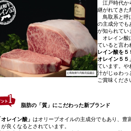
江戸時代から
継がれてきた
鳥取系と呼ば
の主成分でも
が知られてい
オレイン酸は
ていると言わ
レイン酸を５
オレイン５５
ています。や
汁がじゅわっ
ご賞味くださ
脂肪の「質」にこだわった新ブランド
「オレイン酸」
はオリーブオイルの主成分でもあり、豊
」が良くなるとされています。