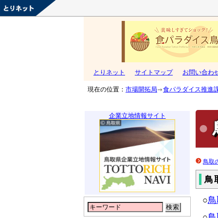
とりネット
サイトマップ
お問い合わ
現在の位置：
市場開拓局
食パラダイス推進
企業立地情報サイト
鳥取
鳥
○
鳥
検索
○
鳥