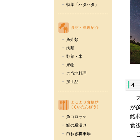
特集「ハタハタ」
魚介類
肉類
野菜・米
果物
ご当地料理
加工品
4
ス
が
飽
魚コロッケ
食
鯖の糀漬け
白ねぎ将軍鍋
こ