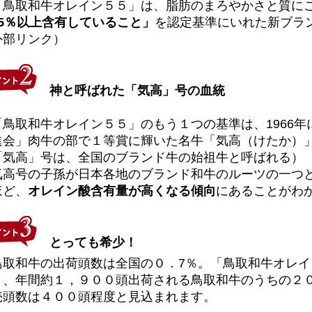
鳥取和牛オレイン５５」は、脂肪のまろやかさと質に
55％以上含有していること」
を認定基準にいれた新ブラ
外部リンク）
神と呼ばれた「気高」号の血統
鳥取和牛オレイン５５」のもう１つの基準は、1966年
進会」肉牛の部で１等賞に輝いた名牛「気高（けたか）
「気高」号は、全国のブランド牛の始祖牛と呼ばれる）
高号の子孫が日本各地のブランド和牛のルーツの一つと
ほど、
オレイン酸含有量が高くなる傾向
にあることがわ
とっても希少！
取和牛の出荷頭数は全国の０．7％。「鳥取和牛オレイ
り、年間約１，９００頭出荷される鳥取和牛のうちの２
売頭数は４００頭程度と見込まれます。