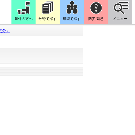
県外の方へ
分野で探す
組織で探す
防災 緊急
メニュー
度分）