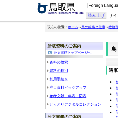
こ
の
ペ
ー
読み上げ
サイ
ジ
を
翻
現在の位置：
ホーム
県の組織と仕事
総務
訳
す
る
所蔵資料のご案内
鳥
公文書館トップページへ
資料の検索
昭和
資料の種別
利用手続き
注目資料ピックアップ
参考文献・年表・図表
とっとりデジタルコレクション
公文書館のご案内