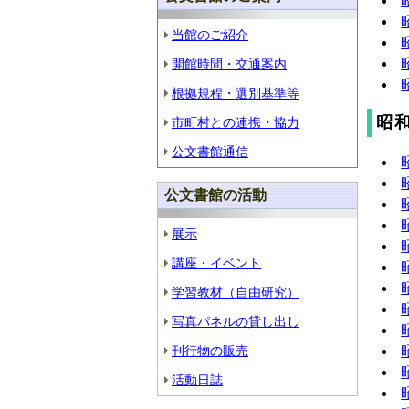
当館のご紹介
開館時間・交通案内
根拠規程・選別基準等
昭和
市町村との連携・協力
公文書館通信
公文書館の活動
展示
講座・イベント
学習教材（自由研究）
写真パネルの貸し出し
刊行物の販売
活動日誌