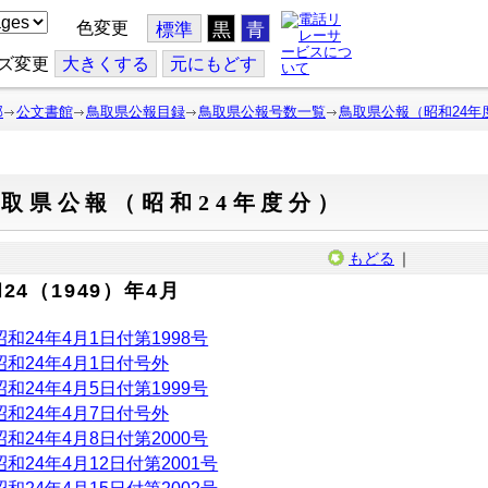
色変更
標準
黒
青
ズ変更
大
きくする
元
にもどす
部
公文書館
鳥取県公報目録
鳥取県公報号数一覧
鳥取県公報（昭和24年
取県公報（昭和24年度分）
もどる
｜
24（1949）年4月
昭和24年4月1日付第1998号
昭和24年4月1日付号外
昭和24年4月5日付第1999号
昭和24年4月7日付号外
昭和24年4月8日付第2000号
昭和24年4月12日付第2001号