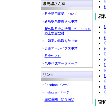
県史編さん室
県史活用事業について
昭和
新鳥取県史編さん事業
新鳥取県史を活用したデジタル
郷土学習教材
占領期の鳥取を学ぶ会
災害アーカイブズ事業
県史だより
県史作成データベース
リンク
Facebookページ
Instagramページ
類縁機関・関係機関
昭和