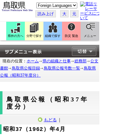
こ
の
ペ
読み上げ
大
元
ー
ジ
を
翻
訳
県外の方へ
分野で探す
組織で探す
防災 緊急
メニュー
す
る
現在の位置：
ホーム
県の組織と仕事
総務部
公文
書館
鳥取県公報目録
鳥取県公報号数一覧
鳥取県
公報（昭和37年度分）
鳥取県公報（昭和37年
度分）
もどる
｜
昭和37（1962）年4月