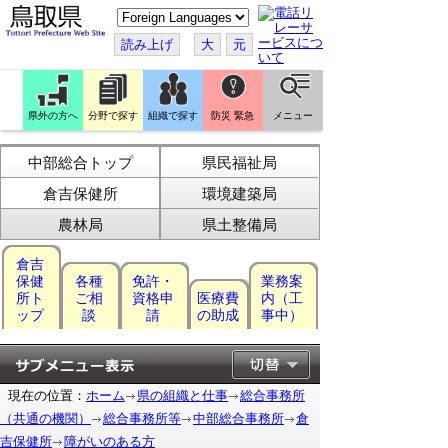
こ
の
ペ
読み上げ
大
元
ー
ジ
を
翻
訳
県外の方へ
分野で探す
組織で探す
防災 緊急
メニュー
す
る
中部総合トップ
県民福祉局
倉吉保健所
環境建築局
農林局
県土整備局
倉吉
保健
各種
免許・
業務案
所ト
ご相
資格申
医療費
内（工
ップ
談
請
の助成
事中）
現在の位置：
ホーム
県の組織と仕事
総合事務所
（共通の機関）
総合事務所等
中部総合事務所
倉
吉保健所
障がいのある方