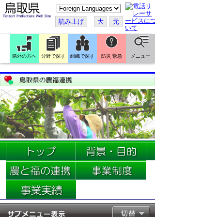
こ
の
ペ
読み上げ
大
元
ー
ジ
を
翻
訳
県外の方へ
分野で探す
組織で探す
防災 緊急
メニュー
す
る