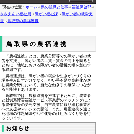
現在の位置：
ホーム
県の組織と仕事
福祉保健部
ささえあい福祉局
障がい福祉課
障がい者の就労支
援
鳥取県の農福連携
鳥取県の農福連携
「農福連携」とは、農業分野等での障がい者の就
労を支援し、障がい者の工賃・賃金の向上を図ると
ともに、地域における障がい者の活躍の場を創出す
る取組です。
農福連携は、障がい者の就労や生きがいづくりの
場を生み出すだけでなく、担い手不足や高齢化が進
む農業分野において、新たな働き手の確保につなが
る可能性もあります。
鳥取県では、農福連携を推進するために、農業者
と就労系障害福祉サービス事業所のマッチングによ
る農作業等の受託支援、自主農業に取り組む事業所
への支援やマルシェの開催、また、農福連携を通じ
た地域の課題解決や活性化等の仕組みづくり等を行
っています。
お知らせ