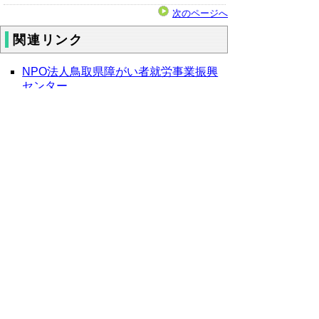
次のページへ
関連リンク
NPO法人鳥取県障がい者就労事業振興
センター
農林水産省
ノウフクWEB
▲ページ上部に戻る
と
個人情報保護
|
リンクについて
|
著作権に
り
ついて
|
アクセシビリティ
ネ
鳥取県福祉保健部ささえあい福祉局
ッ
障がい福祉課
住所 〒680-8570
ト
鳥取県鳥取市東町1丁目220
へ