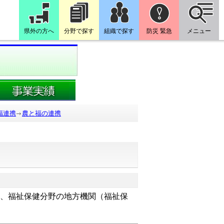
県外の方へ
分野で探す
組織で探す
防災 緊急
メニュー
福連携
農と福の連携
、福祉保健分野の地方機関（福祉保