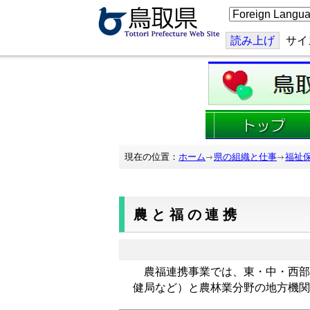
こ
の
ペ
ー
読み上げ
サイ
ジ
を
翻
訳
す
る
現在の位置：
ホーム
県の組織と仕事
福祉
農と福の連携
農福連携事業では、東・中・西部
健局など）と農林業分野の地方機関