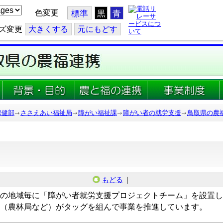
色変更
標準
黒
青
ズ変更
大
きくする
元
にもどす
保健部
ささえあい福祉局
障がい福祉課
障がい者の就労支援
鳥取県の農
もどる
｜
の地域毎に「障がい者就労支援プロジェクトチーム」を設置し
（農林局など）がタッグを組んで事業を推進しています。