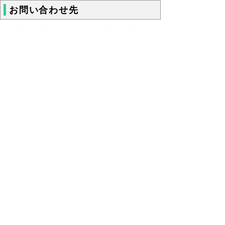
お問い合わせ先
福祉保健部
ささえあい福祉局
障がい福
祉課 就労支援担当 電話 0857-26-7889
▲ページ上部に戻る
と
個人情報保護
|
リンクについて
|
著作権に
り
ついて
|
アクセシビリティ
ネ
鳥取県福祉保健部ささえあい福祉局
ッ
障がい福祉課
住所 〒680-8570
ト
鳥取県鳥取市東町1丁目220
へ
電話 「
窓口・連絡先
」をご覧ください。
ファクシミリ 0857-26-8136
の
E-mail
shougaifukushi@pref.tottori.lg.jp
下のボタンを押すと、通訳オペレータを通じて手話で
担当課へ電話ができます。（外部リンク）