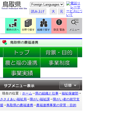
こ
の
ペ
読み上げ
大
元
ー
ジ
を
翻
訳
県外の方へ
分野で探す
組織で探す
防災 緊急
メニュー
す
る
現在の位置：
ホーム
県の組織と仕事
福祉保健部
ささえあい福祉局
障がい福祉課
障がい者の就労支
援
鳥取県の農福連携
農福連携事業の背景・目的