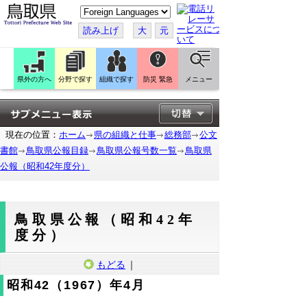
こ
の
ペ
読み上げ
大
元
ー
ジ
を
翻
訳
県外の方へ
分野で探す
組織で探す
防災 緊急
メニュー
す
る
現在の位置：
ホーム
県の組織と仕事
総務部
公文
書館
鳥取県公報目録
鳥取県公報号数一覧
鳥取県
公報（昭和42年度分）
鳥取県公報（昭和42年
度分）
もどる
｜
昭和42（1967）年4月