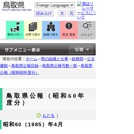
こ
の
ペ
読み上げ
大
元
ー
ジ
を
翻
訳
県外の方へ
分野で探す
組織で探す
防災 緊急
メニュー
す
る
現在の位置：
ホーム
県の組織と仕事
総務部
公文
書館
鳥取県公報目録
鳥取県公報号数一覧
鳥取県
公報（昭和60年度分）
鳥取県公報（昭和60年
度分）
もどる
｜
昭和60（1985）年4月