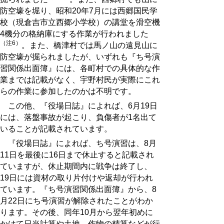
防空壕を堀り、昭和20年7月には西郷国民学
校（現倉吉市立西郷小学校）の講堂を滑空機
4機分の格納庫にする作業が行われました
（注6）
。また、橋津村では馬ノ山の遠見山に
防空壕が掘られましたが、いずれも『ち号演
習関係出面簿』には、各町村での具体的な作
業までは記載がなく、宇野村民が実際にこれ
らの作業に参加したのかは不明です。
この他、『役場日誌』によれば、6月19日
には、落盤事故が起こり、負傷者が1名出て
いることが記載されています。
『役場日誌』によれば、ち号演習は、8月
11日を最後に16日まで休止すると記載され
ていますが、休止期間内に戦争は終了し、
19日には資材の取り片付けや返却が行われ
ています。『ち号演習関係出面簿』から、8
月22日にち号演習が解除されたことがわか
ります。その後、同年10月から翌年初めに
かけて日当計算や土地、作物の精算などが行