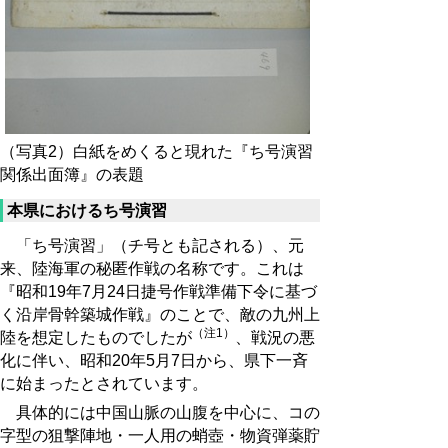
（写真2）白紙をめくると現れた『ち号演習
関係出面簿』の表題
本県におけるち号演習
「ち号演習」（チ号とも記される）、元
来、陸海軍の秘匿作戦の名称です。これは
『昭和19年7月24日捷号作戦準備下令に基づ
く沿岸骨幹築城作戦』のことで、敵の九州上
（注1）
陸を想定したものでしたが
、戦況の悪
化に伴い、昭和20年5月7日から、県下一斉
に始まったとされています。
具体的には中国山脈の山腹を中心に、コの
字型の狙撃陣地・一人用の蛸壺・物資弾薬貯