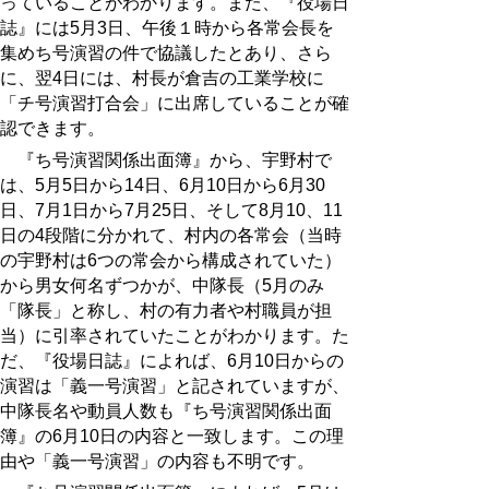
っていることがわかります。また、『役場日
誌』には5月3日、午後１時から各常会長を
集めち号演習の件で協議したとあり、さら
に、翌4日には、村長が倉吉の工業学校に
「チ号演習打合会」に出席していることが確
認できます。
『ち号演習関係出面簿』から、宇野村で
は、5月5日から14日、6月10日から6月30
日、7月1日から7月25日、そして8月10、11
日の4段階に分かれて、村内の各常会（当時
の宇野村は6つの常会から構成されていた）
から男女何名ずつかが、中隊長（5月のみ
「隊長」と称し、村の有力者や村職員が担
当）に引率されていたことがわかります。た
だ、『役場日誌』によれば、6月10日からの
演習は「義一号演習」と記されていますが、
中隊長名や動員人数も『ち号演習関係出面
簿』の6月10日の内容と一致します。この理
由や「義一号演習」の内容も不明です。