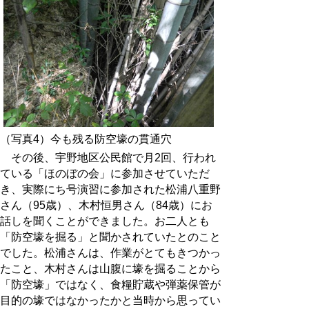
（写真4）今も残る防空壕の貫通穴
その後、宇野地区公民館で月2回、行われ
ている「ほのぼの会」に参加させていただ
き、実際にち号演習に参加された松浦八重野
さん（95歳）、木村恒男さん（84歳）にお
話しを聞くことができました。お二人とも
「防空壕を掘る」と聞かされていたとのこと
でした。松浦さんは、作業がとてもきつかっ
たこと、木村さんは山腹に壕を掘ることから
「防空壕」ではなく、食糧貯蔵や弾薬保管が
目的の壕ではなかったかと当時から思ってい