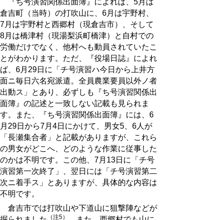
『ち号演習関係出面簿』によれば、5月は
倉吉町（当時）の打吹山に、6月は宇野村、
7月は宇野村と西郷村（現倉吉市）、そして
8月は橋津村（現湯梨浜町橋津）と自村での
労働だけでなく、他村へも動員されていたこ
とがわかります。ただ、『役場日誌』によれ
ば、6月29日に「チ号演習ハ今日から上井方
面ニ毎日六名宛派遣。全員農業要員以外ノ者
出動ス」とあり、必ずしも『ち号演習関係出
面簿』の記述と一致しない記載も見られま
す。また、『ち号演習関係出面簿』には、6
月29日から7月4日にかけて、男女5、6人が
「長瀬集合者」と記載がありますが、これら
の男女がどこへ、どのような作業に従事した
のかは不明です。この他、7月13日に「チ号
演習第一次終了」、翌日には「チ号演習第二
次ニ着手ス」とありますが、具体的な内容は
不明です。
倉吉市では打吹山や下道山に狙撃陣などが
（注5）
掘られました
。また、西郷村でも山に