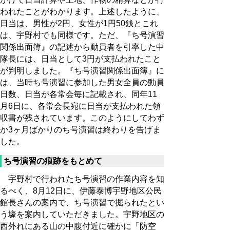
われたことがわかります。上述したように、
日当は、男性が2円、女性が1円50銭とこれ
は、宇野村でも同様です。ただ、『ち号演習
関係出面簿』の記述から動員者を引率した中
隊長には、日当として3円が支払われたこと
が判明しました。『ち号演習関係出面簿』に
は、当時ち号演習に参加した男女全員の動員
日数、日当が各常会毎に記載され、同年11
月6日に、各常会長宛に日当が支払われた領
収書が残されています。このようにしてわず
か3ヶ月ばかりのち号演習は終わりを告げま
した。
ち号演習の痕跡をもとめて
宇野村で行われたち号演習の作業内容を知
るべく、8月12日に、伊藤泰博宇野地区公民
館長さんの案内で、ち号演習で掘られたとい
う壕を案内していただきました。宇野地区の
西外れにある山の中腹付近に確かに「防空