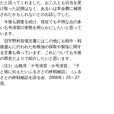
たと語ってくれました。お二人とも日当を受
け取った記憶はなく、あるいは常会費に補填
されたかもしれないとのお話しでした。
今後も調査を続け、現在でも不明な点の多
いち号演習の実態を明らかにしたいと思って
います。
旧宇野村役場文書にはこの他にも戦中・戦
後盛んに行われた松根油の採取や製塩に関す
る文書も残っています。これについても今後
の県史だよりで紹介したいと思います。
（注1）山根淳「チ号演習・ホ号演習」『子
と孫に伝えたいふるさとの終戦秘話』（ふる
さとの終戦秘話を語る会、2006年）25～27
頁。
（注2）『鳥取県史 近代 第2巻 政治
篇』（鳥取県、1969年）634頁、『鳥取県
史 近代 第4巻 社会篇』（鳥取県、1969
年）278頁。