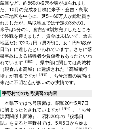
蔵庫など、約560の横穴や壕が掘られまし
た。10月の完成を目標に米子・倉吉・鳥取
の三地区を中心に、延5～60万人が総動員さ
れましたが、鳥取地区では予定の3分の1、
米子は5分の1、倉吉が8割方完了したところ
で終戦を迎えました。賃金は未払いで、倉吉
地区だけで20万円（男2円に、女１円50銭が
日当）に達したといわれています。さらに落
盤事故による犠牲者や負傷者もあったといわ
（注2）
れています
。県中部に関しては高城村
（現倉吉市高城）に建設された「高城飛行
（注3）
場」が有名ですが
、ち号演習の実態は
未だに不明な点が多いのが実情です。
宇野村でのち号演習の内容
本県下ではち号演習は、昭和20年5月7日
（注4）
に初まったとされていますが
、『ち号
演習関係出面簿』、昭和20年の『役場日
誌』を見ると宇野村では、5月5日から始ま