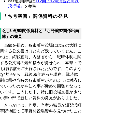
>>>追加情報は
112回「ち号演習と高城
飛行場」
を参照
「ち号演習」関係資料の発見
乏しい戦時関係資料と『ち号演習関係出面
簿』の発見
当館を初め、各市町村役場には先の大戦に
関する公文書はほとんど残っていません。こ
れは、終戦直前、内務省から、戦時体制に関
する公文書の焼却指令が発せられ、本県下で
もほぼ忠実に実行されたためです。このよう
な状況から、戦後66年経った現在、戦時体
制に県や当時の各市町村がどのように対応し
ていったのかを知る事が極めて困難となって
います。こうした中、特に旧役場文書が少な
い県中部で新しい資料の発見がありました。
きっかけは、昨夏、当室の職員が湯梨浜町
宇野地区で旧宇野村役場資料を見つけたこと