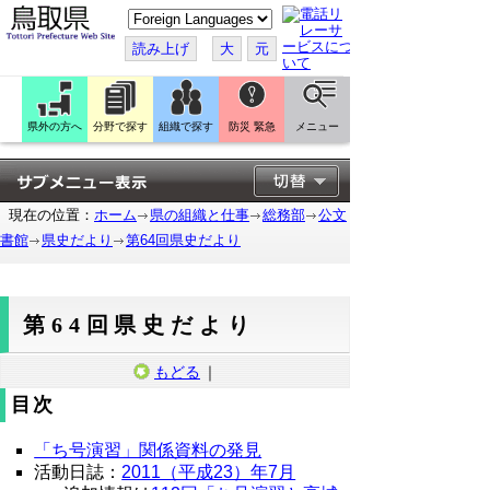
こ
の
ペ
読み上げ
大
元
ー
ジ
を
翻
訳
県外の方へ
分野で探す
組織で探す
防災 緊急
メニュー
す
る
現在の位置：
ホーム
県の組織と仕事
総務部
公文
書館
県史だより
第64回県史だより
第64回県史だより
もどる
｜
目次
「ち号演習」関係資料の発見
活動日誌：
2011（平成23）年7月