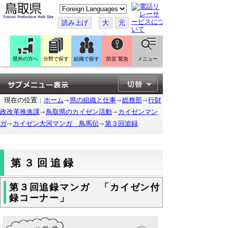
こ
の
ペ
読み上げ
大
元
ー
ジ
を
翻
訳
県外の方へ
分野で探す
組織で探す
防災 緊急
メニュー
す
る
現在の位置：
ホーム
県の組織と仕事
総務部
行財
政改革推進課
鳥取県のカイゼン活動
カイゼンマン
ガ
カイゼン大河マンガ 鳥馬伝
第３回追録
第３回追録
第３回追録マンガ 「カイゼン付
録コーナー」