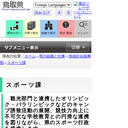
こ
の
ペ
読み上げ
大
元
ー
ジ
を
翻
訳
県外の方へ
分野で探す
組織で探す
防災 緊急
メニュー
す
る
現在の位置：
ホーム
県の組織と仕事
地域社会振興
部
スポーツ課
スポーツ課
観光部門と連携したオリンピッ
ク・パラリンピックなどのキャン
プ誘致活動の展開、競技力向上に
不可欠な学校教育との円滑な連携
を図りながら、県のスポーツ行政