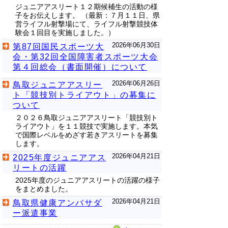
ジュニアアスリート１２期候補生の活動の様
子をお伝えします。 （最新：７月１１日、県
営ライフル射撃場にて、ライフル射撃競技体
験会１回目を実施しました。）
2026年06月30日
第87回国民スポーツ大
会・第32回全国障害者スポーツ大会
第４回総会（書面開催）について
2026年06月26日
鳥取ジュニアアスリー
ト「競技別トライアウト」の募集に
ついて
２０２６鳥取ジュニアアスリート「競技別ト
ライアウト」を１１競技で実施します。本気
で国際レベルをめざす若きアスリートを募集
します。
2026年04月21日
2025年度ジュニアアス
リートの活躍
2025年度のジュニアアスリートの活躍の様子
をまとめました。
2026年04月21日
鳥取県健康アンバサダ
ー派遣事業